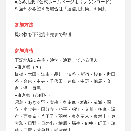
●応募用紙（公式ホームページよりダウンロード）
※返却を希望する場合は「返信用封筒」を同封
参加方法
提出物を下記提出先まで郵送
参加資格
下記地域に在住・通学・通勤している個人
●東京都（区）
板橋・大田・江東・品川・渋谷・新宿・杉並・世田
谷・台東・中央・千代田・豊島・中野・練馬・文
京・港・目黒
●東京都（市町村）
昭島・あきる野・青梅・奥多摩・稲城・清瀬・国
立・小金井・国分寺・小平・狛江・立川・多摩・調
布・西東京・八王子・羽村・東久留米・東村山・東
大和・日野・日の出・檜原・福生・府中・町田・瑞
穂・三鷹・武蔵野・武蔵村山