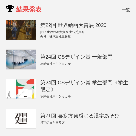
結果発表
一覧
第22回 世界絵画大賞展 2026
[PR]
世界絵画大賞展 実行委員会
共催：株式会社世界堂
第24回 CSデザイン賞 一般部門
株式会社中川ケミカル
第24回 CSデザイン賞 学生部門《学生
限定》
株式会社中川ケミカル
第71回 喜多方発感じる漢字あそび
漢字のまち喜多方