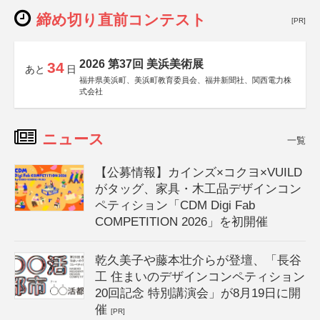
締め切り直前コンテスト
[PR]
2026 第37回 美浜美術展
34
あと
日
福井県美浜町、美浜町教育委員会、福井新聞社、関西電力株
式会社
ニュース
一覧
【公募情報】カインズ×コクヨ×VUILD
がタッグ、家具・木工品デザインコン
ペティション「CDM Digi Fab
COMPETITION 2026」を初開催
乾久美子や藤本壮介らが登壇、「長谷
工 住まいのデザインコンペティション
20回記念 特別講演会」が8月19日に開
催
[PR]