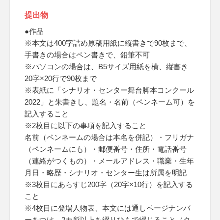
提出物
●作品
※本文は400字詰め原稿用紙に縦書きで90枚まで、
手書きの場合はペン書きで、鉛筆不可
※パソコンの場合は、B5サイズ用紙を横、縦書き
20字×20行で90枚まで
※表紙に「シナリオ・センター舞台脚本コンクール
2022」と朱書きし、題名・名前（ペンネーム可）を
記入すること
※2枚目に以下の事項を記入すること
名前（ペンネームの場合は本名を併記）・フリガナ
（ペンネームにも）・郵便番号・住所・電話番号
（連絡がつくもの）・メールアドレス・職業・生年
月日・略歴・シナリオ・センター生は所属を明記
※3枚目にあらすじ200字（20字×10行）を記入する
こと
※4枚目に登場人物表、本文には通しページナンバ
ーをつけ、2カ所以上を綴りひもで綴じること（ク