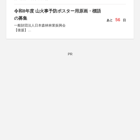
令和8年度 山火事予防ポスター用原画・標語
の募集
56
あと
日
一般財団法人日本森林林業振興会
【後援】
総務省消防庁、文部科学省、林野庁、全国森林組合連合
会、森林火災対策協会
PR