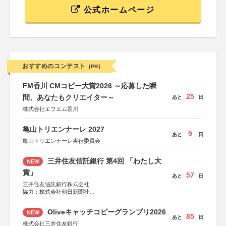
公式ホームページ
おすすめのコンテスト
[PR]
FM香川 CMコピー大賞2026 ～応募した瞬
25
間、あなたもクリエイター～
あと
日
株式会社エフエム香川
亀山トリエンナーレ 2027
9
あと
日
亀山トリエンナーレ実行委員会
三井住友信託銀行 第4回 「わたし大
NEW
賞」
57
あと
日
三井住友信託銀行株式会社
協力：株式会社朝日新聞社
後援：日本郵便株式会社
Oliveキャッチコピーグランプリ2026
NEW
85
あと
日
株式会社三井住友銀行