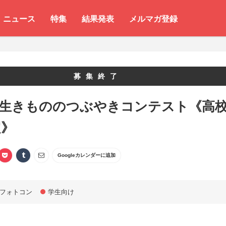
ニュース
特集
結果発表
メルマガ登録
募集終了
 生きもののつぶやきコンテスト《高
定》
Googleカレンダーに追加
フォトコン
学生向け