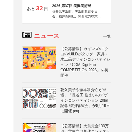
2026 第37回 美浜美術展
32
あと
日
福井県美浜町、美浜町教育委員
会、福井新聞社、関西電力株式会
社
ニュース
一覧
【公募情報】カインズ×コク
ヨ×VUILDがタッグ、家具・
木工品デザインコンペティシ
ョン「CDM Digi Fab
COMPETITION 2026」を初
開催
乾久美子や藤本壮介らが登
壇、「長谷工 住まいのデザ
インコンペティション 20回
記念 特別講演会」が8月19日
に開催
[PR]
【公募情報】大賞賞金100万
円！学生向け創作コンテスト