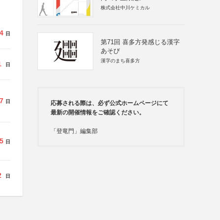
株式会社中川ケミカル
4
日
第71回 喜多方発感じる漢字
あそび
漢字のまち喜多方
1
日
7
日
応募される際は、必ず公式ホームページにて
最新の開催情報をご確認ください。
「登竜門」編集部
5
日
2
日