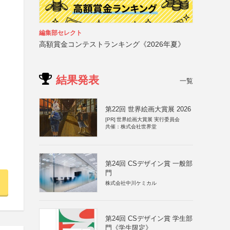
編集部セレクト
高額賞金コンテストランキング《2026年夏》
結果発表
一覧
第22回 世界絵画大賞展 2026
[PR]
世界絵画大賞展 実行委員会
共催：株式会社世界堂
第24回 CSデザイン賞 一般部
門
株式会社中川ケミカル
第24回 CSデザイン賞 学生部
門《学生限定》