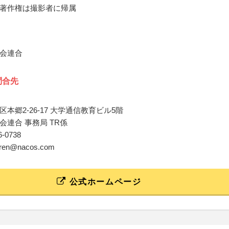
著作権は撮影者に帰属
会連合
問合先
本郷2-26-17 大学通信教育ビル5階
会連合 事務局 TR係
16-0738
karen@nacos.com
公式ホームページ