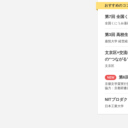
おすすめのコ
第7回 全国
全国くにうみ漫
第3回 高校
嘉悦大学 経営
文京区×交
の“つながる
文京区
第6
NEW
京都文学賞実行
協力：京都府書
社、集英社、小
研究所、双葉社
NITプロダ
日本工業大学