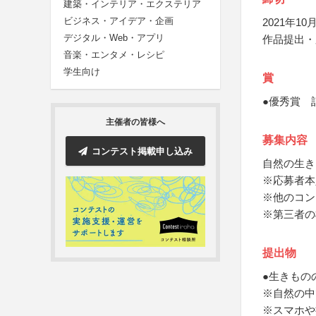
建築・インテリア・エクステリア
ビジネス・アイデア・企画
2021年10月
デジタル・Web・アプリ
作品提出・
音楽・エンタメ・レシピ
学生向け
賞
●優秀賞 
主催者の皆様へ
募集内容
コンテスト掲載申し込み
自然の生き
※応募者本
※他のコン
※第三者の
提出物
●生きもの
※自然の中
※スマホや