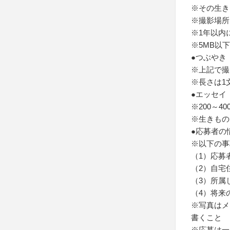
※その生き
※撮影場所
※1年以内
※5MB以下
●つぶやき
※上記で撮
※長さは1
●エッセイ
※200～4
※生きもの
●応募者の
※以下の事
（1）応募
（2）自宅
（3）所属
（4）将来
※写真はメ
書くこと
※応募は一