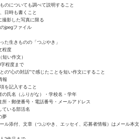
ものについても調べて説明すること
、日時も書くこと
に撮影した写真に限る
のjpegファイル
った生きものの「つぶやき」
文程度
（短い作文）
00字程度まで
との“心の対話”で感じたことを短い作文にすること
情報
項を記入すること
者の氏名（ふりがな）・学校名・学年
住所・郵便番号・電話番号・メールアドレス
している部活名
の夢
ール添付、文章（つぶやき、エッセイ、応募者情報）はメール本
人2作品まで