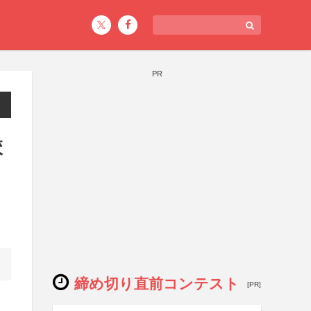
PR
校
締め切り直前コンテスト
[PR]