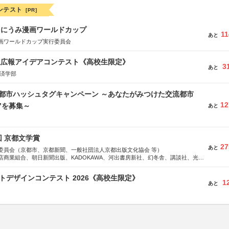
ンテスト
[PR]
くにうみ漫画ワールドカップ
11
あと
画ワールドカップ実行委員会
生広報アイデアコンテスト《高校生限定》
3
あと
経済学部
流都市ハッシュタグキャンペーン ～あなたがみつけた交流都市
12
”を募集～
あと
回 京都文学賞
27
あと
委員会（京都市、京都新聞、一般社団法人京都出版文化協会 等）
店商業組合、朝日新聞出版、KADOKAWA、河出書房新社、幻冬舎、講談社、光文
学館、祥伝社、新潮社、淡交社、ちいさいミシマ社、徳間書店、早川書房、PHP
、文藝春秋、ポプラ社、毎日新聞出版
クトデザインコンテスト 2026《高校生限定》
1
あと