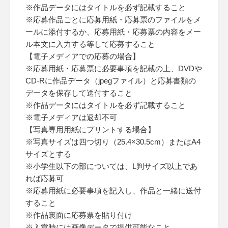
※作品データにはタイトルを必ず記載すること
※応募作品ごとに応募用紙・応募票のファイルをメ
ールに添付するか、応募用紙・応募票の内容をメー
ル本文に入力する等して応募すること
【電子メディアでの応募の場合】
※応募用紙・応募票に必要事項を記載の上、DVDや
CD-Rに作品データ（jpegファイル）と応募書類の
データを保存して送付すること
※作品データにはタイトルを必ず記載すること
※電子メディアは返却不可
【写真専用用紙にプリントする場合】
※写真サイズは四つ切り（25.4×30.5cm）またはA4
サイズとする
※小学生以下の部については、L判サイズ以上であ
れば応募可
※応募用紙に必要事項を記入し、作品と一緒に送付
すること
※作品裏面に応募票を貼り付け
※入賞時には画像データで提供可能なこと