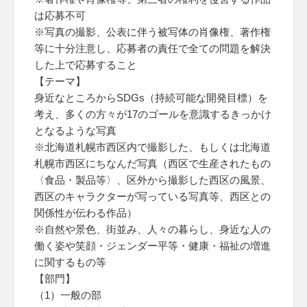
は応募不可
※写真の撮影、公表に伴う被写体の肖像権、著作権
等に十分注意し、応募者の責任で全ての問題を解決
した上で応募すること
【テーマ】
身近なところからSDGs（持続可能な開発目標）を
考え、多くの方々が17のゴールを意識するきっかけ
となるような写真
※北海道札幌市西区内で撮影した、もしくは北海道
札幌市西区にちなんだ写真（西区で生産されたもの
〈食品・製品等〉、区外から撮影した西区の風景、
西区のキャラクターが写っている写真等、西区との
関係性が伝わる作品）
※自然や景色、街並み、人々の暮らし、身近な人の
働く姿や笑顔・ジェンダー平等・健康・福祉の増進
に関するもの等
【部門】
（1）一般の部