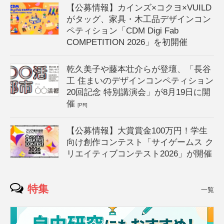
【公募情報】カインズ×コクヨ×VUILD
がタッグ、家具・木工品デザインコン
ペティション「CDM Digi Fab
COMPETITION 2026」を初開催
乾久美子や藤本壮介らが登壇、「長谷
工 住まいのデザインコンペティション
20回記念 特別講演会」が8月19日に開
催
[PR]
【公募情報】大賞賞金100万円！学生
向け創作コンテスト「サイゲームス ク
リエイティブコンテスト2026」が開催
特集
一覧