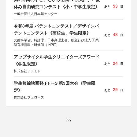
53
休み自由研究コンテスト《小・中学生限定》
あと
日
一般社団法人日本銅センター
令和8年度 パテントコンテスト／デザインパ
テントコンテスト《高校生、学生限定》
48
あと
日
文部科学省、特許庁、日本弁理士会、独立行政法人 工業
所有権情報・研修館（INPIT）
アップサイクル学生クリエイターズアワード
24
《学生限定》
あと
日
株式会社テラモト
学生短編映画祭 FFF-S 第9回大会《学生限
29
定》
あと
日
株式会社フェローズ
PR