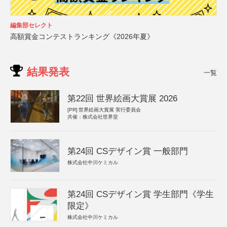
編集部セレクト
高額賞金コンテストランキング《2026年夏》
結果発表
一覧
第22回 世界絵画大賞展 2026
[PR]
世界絵画大賞展 実行委員会
共催：株式会社世界堂
第24回 CSデザイン賞 一般部門
株式会社中川ケミカル
第24回 CSデザイン賞 学生部門《学生
限定》
株式会社中川ケミカル