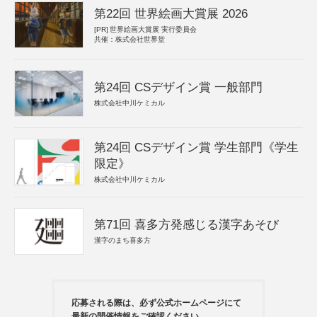
第22回 世界絵画大賞展 2026
[PR]
世界絵画大賞展 実行委員会
共催：株式会社世界堂
第24回 CSデザイン賞 一般部門
株式会社中川ケミカル
第24回 CSデザイン賞 学生部門《学生
限定》
株式会社中川ケミカル
第71回 喜多方発感じる漢字あそび
漢字のまち喜多方
応募される際は、必ず公式ホームページにて
最新の開催情報をご確認ください。