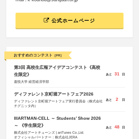
公式ホームページ
おすすめのコンテスト
[PR]
第3回 高校生広報アイデアコンテスト《高校
31
生限定》
あと
日
嘉悦大学 経営経済学部
ディファレント京町堀アートフェア2026
2
あと
日
ディファレント京町堀アートフェア実行委員会（株式会社
チグニッタ内）
IIIARTMAN-CELL ～ Students’ Show 2026
～ 《学生限定》
48
あと
日
株式会社アートチューンズ | artTunes Co.,Ltd.
オフィシャルパートナー：株式会社JERA