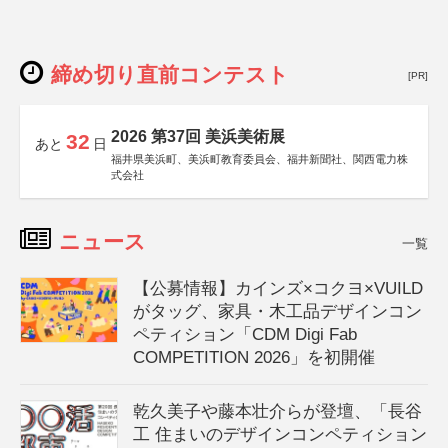
締め切り直前コンテスト
[PR]
2026 第37回 美浜美術展
32
あと
日
福井県美浜町、美浜町教育委員会、福井新聞社、関西電力株
式会社
ニュース
一覧
【公募情報】カインズ×コクヨ×VUILD
がタッグ、家具・木工品デザインコン
ペティション「CDM Digi Fab
COMPETITION 2026」を初開催
乾久美子や藤本壮介らが登壇、「長谷
工 住まいのデザインコンペティション