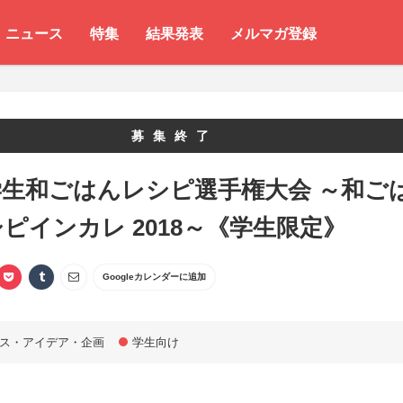
ニュース
特集
結果発表
メルマガ登録
募集終了
学生和ごはんレシピ選手権大会 ～和ご
ピインカレ 2018～《学生限定》
Googleカレンダーに追加
ス・アイデア・企画
学生向け