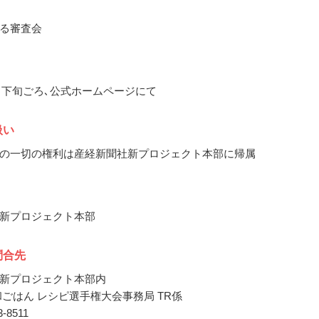
る審査会
11月下旬ごろ､公式ホームページにて
扱い
の一切の権利は産経新聞社新プロジェクト本部に帰属
新プロジェクト本部
問合先
新プロジェクト本部内
和ごはん レシピ選手権大会事務局 TR係
43-8511