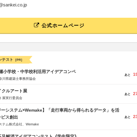
t@sankei.co.jp
公式ホームページ
ンテスト
[PR]
瀬小学校・中学校利活用アイデアコンペ
1
あと
奈川県建築士事務所協会
イクルアート展
2
あと
ト展実行委員会
ーシステム×Wemake】「走行車両から得られるデータ」を活
2
ービス創出
あと
テム株式会社、Wemake
菜不足解消アイデアコンテスト《学生限定》