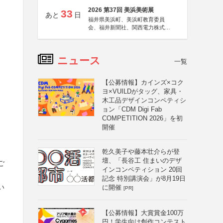
2026 第37回 美浜美術展
33
あと
日
福井県美浜町、美浜町教育委員
会、福井新聞社、関西電力株式会
社
ニュース
一覧
【公募情報】カインズ×コク
ヨ×VUILDがタッグ、家具・
木工品デザインコンペティシ
ョン「CDM Digi Fab
COMPETITION 2026」を初
開催
乾久美子や藤本壮介らが登
壇、「長谷工 住まいのデザ
ご
インコンペティション 20回
記念 特別講演会」が8月19日
い
に開催
[PR]
【公募情報】大賞賞金100万
円！学生向け創作コンテスト