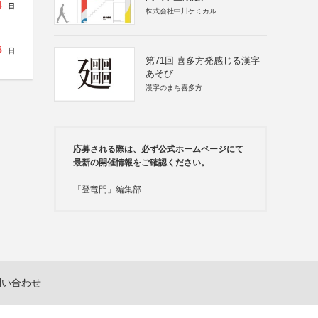
4
日
株式会社中川ケミカル
5
日
第71回 喜多方発感じる漢字
あそび
漢字のまち喜多方
応募される際は、必ず公式ホームページにて
最新の開催情報をご確認ください。
「登竜門」編集部
問い合わせ