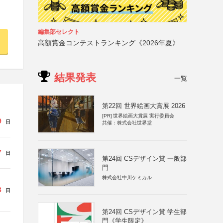
編集部セレクト
高額賞金コンテストランキング《2026年夏》
結果発表
一覧
第22回 世界絵画大賞展 2026
[PR]
世界絵画大賞展 実行委員会
9
日
共催：株式会社世界堂
7
日
第24回 CSデザイン賞 一般部
門
株式会社中川ケミカル
3
日
第24回 CSデザイン賞 学生部
門《学生限定》