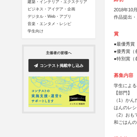
建築・インテリア・エクステリア
ビジネス・アイデア・企画
2018年10月
デジタル・Web・アプリ
作品提出・
音楽・エンタメ・レシピ
学生向け
賞
●最優秀賞
●優秀賞（
主催者の皆様へ
●特別賞（各
コンテスト掲載申し込み
募集内容
学生による
【部門】
（1）かん
はんのレシ
（2）おも
和ごはんの