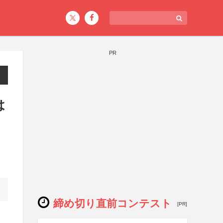
PR
は
締め切り直前コンテスト
[PR]