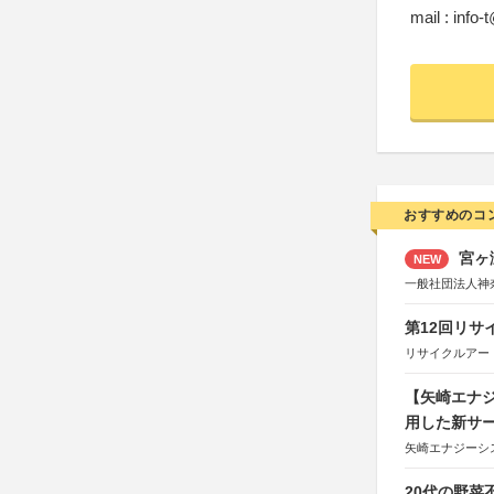
mail : info-
おすすめのコ
宮ヶ
NEW
一般社団法人神
第12回リサ
リサイクルアー
【矢崎エナジ
用した新サ
矢崎エナジーシス
20代の野