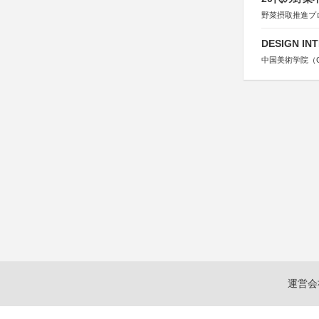
野菜摂取推進プ
DESIGN IN
中国美術学院（Chin
運営会