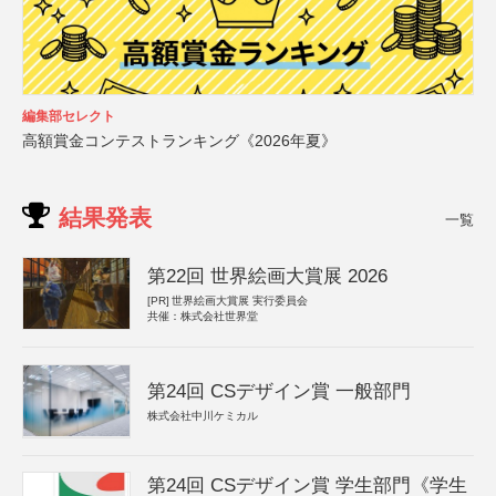
編集部セレクト
高額賞金コンテストランキング《2026年夏》
結果発表
一覧
第22回 世界絵画大賞展 2026
[PR]
世界絵画大賞展 実行委員会
共催：株式会社世界堂
第24回 CSデザイン賞 一般部門
株式会社中川ケミカル
第24回 CSデザイン賞 学生部門《学生