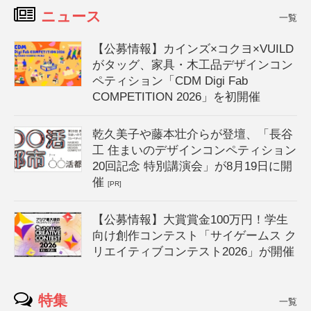
ニュース
一覧
【公募情報】カインズ×コクヨ×VUILD
がタッグ、家具・木工品デザインコン
ペティション「CDM Digi Fab
COMPETITION 2026」を初開催
乾久美子や藤本壮介らが登壇、「長谷
工 住まいのデザインコンペティション
20回記念 特別講演会」が8月19日に開
催
[PR]
【公募情報】大賞賞金100万円！学生
向け創作コンテスト「サイゲームス ク
リエイティブコンテスト2026」が開催
特集
一覧