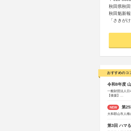
秋田県秋田
秋田魁新報
「さきがけ
おすすめのコ
令和8年度 
一般財団法人日
【後援】
総務省消防庁、
第2
NEW
大和郡山市人権
第3回 ハマ