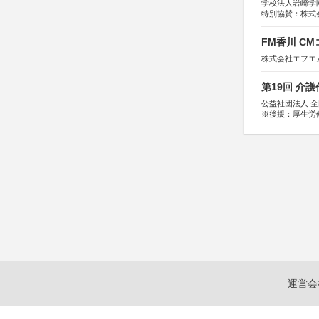
学校法人岩崎学
特別協賛：株式
FM香川 C
株式会社エフエ
第19回 介
公益社団法人 
※後援：厚生労
運営会