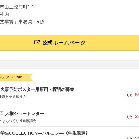
市山王臨海町1-1
社内
文学賞」事務局 TR係
公式ホームページ
ンテスト
[PR]
山火事予防ポスター用原画・標語の募集
5
あと
本森林林業振興会
文部科学省、林野庁、全国森林組合連合会、森林火災対策協会
5回 人権ショートレター
2
あと
のまちづくり推進協議会
る学生COLLECTION―ハルコレ―《学生限定》
5
あと