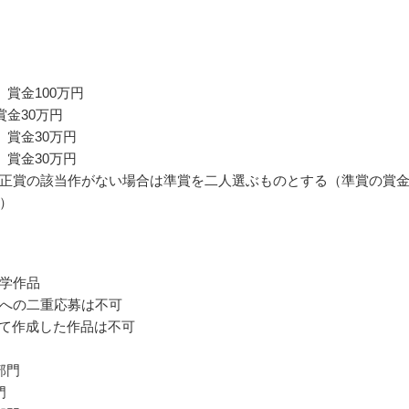
 賞金100万円
賞金30万円
 賞金30万円
 賞金30万円
正賞の該当作がない場合は準賞を二人選ぶものとする（準賞の賞
）
学作品
への二重応募は不可
って作成した作品は不可
部門
門