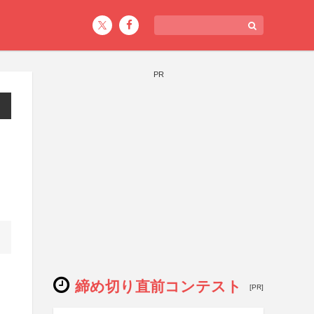
PR
締め切り直前コンテスト
[PR]