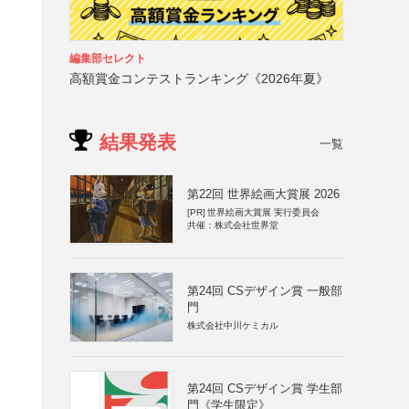
編集部セレクト
高額賞金コンテストランキング《2026年夏》
結果発表
一覧
第22回 世界絵画大賞展 2026
[PR]
世界絵画大賞展 実行委員会
共催：株式会社世界堂
第24回 CSデザイン賞 一般部
門
株式会社中川ケミカル
第24回 CSデザイン賞 学生部
門《学生限定》