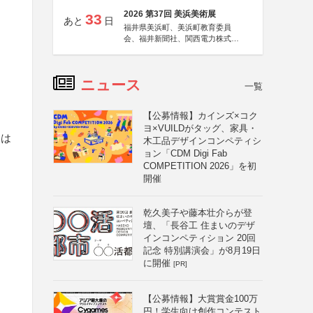
2026 第37回 美浜美術展
33
あと
日
福井県美浜町、美浜町教育委員
会、福井新聞社、関西電力株式会
社
ニュース
一覧
【公募情報】カインズ×コク
ヨ×VUILDがタッグ、家具・
金は
木工品デザインコンペティシ
ョン「CDM Digi Fab
COMPETITION 2026」を初
開催
乾久美子や藤本壮介らが登
壇、「長谷工 住まいのデザ
インコンペティション 20回
記念 特別講演会」が8月19日
に開催
[PR]
【公募情報】大賞賞金100万
円！学生向け創作コンテスト