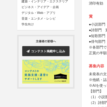
建築・インテリア・エクステリア
消印有効
ビジネス・アイデア・企画
デジタル・Web・アプリ
賞
音楽・エンタメ・レシピ
●小説部門
学生向け
●詩部門 
●短歌部門
●俳句部門
主催者の皆様へ
※各部門で
コンテスト掲載申し込み
正賞の半額
募集内容
未発表の文
※他紙・誌
※AIを使
【部門】
（1）小説
（2）詩部