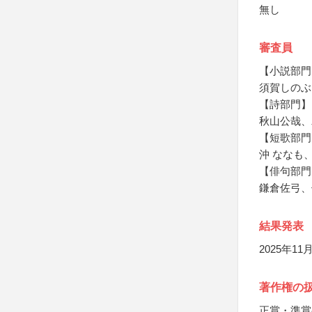
無し
審査員
【小説部門
須賀しのぶ
【詩部門】
秋山公哉、
【短歌部門
沖 ななも
【俳句部門
鎌倉佐弓、
結果発表
2025年
著作権の
正賞・準賞