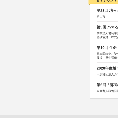
おすすめのコ
第23回 坊
松山市
第3回 ハマ
学校法人岩崎学
特別協賛：株式
第10回 生
日本医師会、読
後援：厚生労働
協賛：東京海上
2026年度
一般社団法人カ
第6回「都民
東京都人権啓発