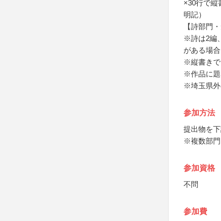
×30行で
明記）
【詩部門・
※詩は2編
がある場合
※縦書きで
※作品に題
※埼玉県外
参加方法
提出物を下
※複数部門
参加資格
不問
参加費