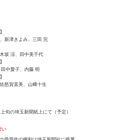
】
、新津きよみ、三田 完
木坂 涼、田中美千代
】
、田中愛子、内藤 明
】
佐怒賀直美、山﨑十生
11月上旬の埼玉新聞紙上にて（予定）
扱い
の受賞作の権利は埼玉新聞社に帰属