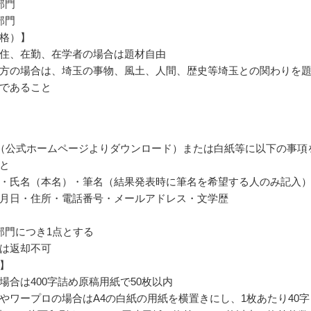
部門
部門
格）】
住、在勤、在学者の場合は題材自由
方の場合は、埼玉の事物、風土、人間、歴史等埼玉との関わりを
であること
（公式ホームページよりダウンロード）または白紙等に以下の事項
と
・氏名（本名）・筆名（結果発表時に筆名を希望する人のみ記入
月日・住所・電話番号・メールアドレス・文学歴
部門につき1点とする
は返却不可
】
場合は400字詰め原稿用紙で50枚以内
やワープロの場合はA4の白紙の用紙を横置きにし、1枚あたり40字