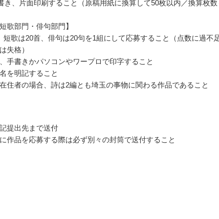
縦書き、片面印刷すること（原稿用紙に換算して50枚以内／換算枚数
短歌部門・俳句部門】
、短歌は20首、俳句は20句を1組にして応募すること（点数に過不
は失格）
、手書きかパソコンやワープロで印字すること
名を明記すること
在住者の場合、詩は2編とも埼玉の事物に関わる作品であること
記提出先まで送付
に作品を応募する際は必ず別々の封筒で送付すること