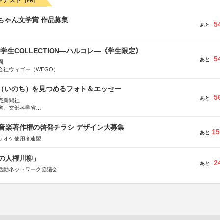
ンテスト
[PR]
っちゃん文学賞 作品募集
5
あと
る学生COLLECTION―ハルコレ―《学生限定》
5
あと
園
会社ウィゴー（WEGO）
命（いのち）を見つめるフォト＆エッセー
5
あと
売新聞社
省、文部科学省
日動火災保険株式会社、東京海上日動あんしん生命保険株式会社
版 音楽著作権の啓発チラシ デザイン大募集
15
あと
ラオケ使用者連盟
の人権川柳」
2
あと
活動ネットワーク協議会