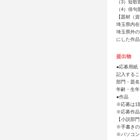
（3）短歌
（4）俳句
【題材（資
埼玉県内在
埼玉県外の
にした作品
提出物
●応募用紙
記入するこ
部門・題名
年齢・生年
●作品
※応募は1
※応募作品
【小説部門
※手書きの
※パソコン