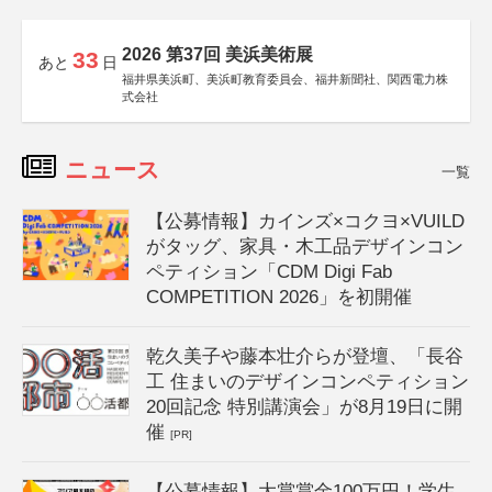
2026 第37回 美浜美術展
33
あと
日
福井県美浜町、美浜町教育委員会、福井新聞社、関西電力株
式会社
ニュース
一覧
【公募情報】カインズ×コクヨ×VUILD
がタッグ、家具・木工品デザインコン
ペティション「CDM Digi Fab
COMPETITION 2026」を初開催
乾久美子や藤本壮介らが登壇、「長谷
工 住まいのデザインコンペティション
20回記念 特別講演会」が8月19日に開
催
[PR]
【公募情報】大賞賞金100万円！学生