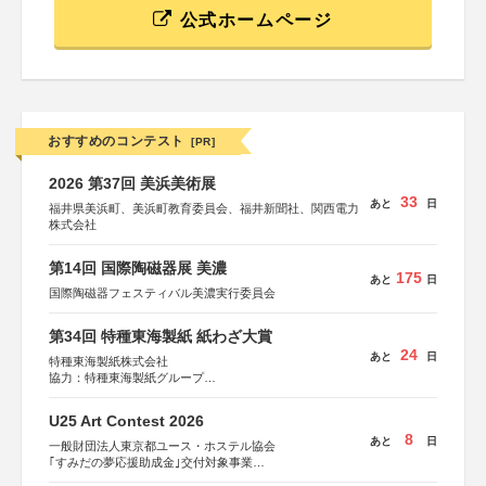
公式ホームページ
おすすめのコンテスト
[PR]
2026 第37回 美浜美術展
33
あと
日
福井県美浜町、美浜町教育委員会、福井新聞社、関西電力
株式会社
第14回 国際陶磁器展 美濃
175
あと
日
国際陶磁器フェスティバル美濃実行委員会
第34回 特種東海製紙 紙わざ大賞
24
あと
日
特種東海製紙株式会社
協力：特種東海製紙グループ
特別協賛：静岡県長泉町
U25 Art Contest 2026
8
あと
日
一般財団法人東京都ユース・ホステル協会
｢すみだの夢応援助成金｣交付対象事業
すみだ五彩の芸術祭 連携企画