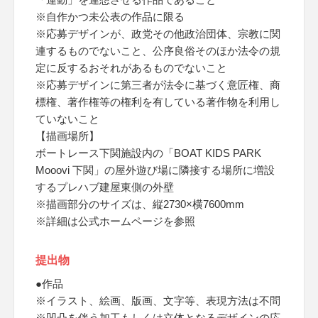
※自作かつ未公表の作品に限る
※応募デザインが、政党その他政治団体、宗教に関
連するものでないこと、公序良俗そのほか法令の規
定に反するおそれがあるものでないこと
※応募デザインに第三者が法令に基づく意匠権、商
標権、著作権等の権利を有している著作物を利用し
ていないこと
【描画場所】
ボートレース下関施設内の「BOAT KIDS PARK
Mooovi 下関」の屋外遊び場に隣接する場所に増設
するプレハブ建屋東側の外壁
※描画部分のサイズは、縦2730×横7600mm
※詳細は公式ホームページを参照
提出物
●作品
※イラスト、絵画、版画、文字等、表現方法は不問
※凹凸を伴う加工もしくは立体となるデザインの応