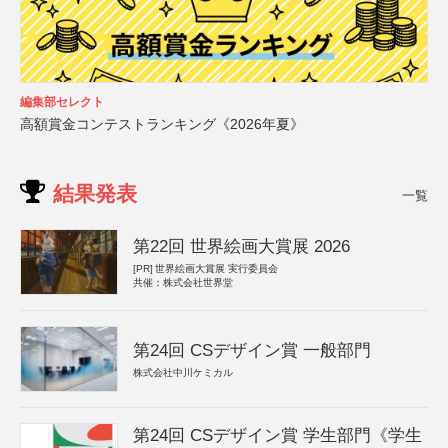
編集部セレクト
高額賞金コンテストランキング《2026年夏》
結果発表
一覧
第22回 世界絵画大賞展 2026
[PR]
世界絵画大賞展 実行委員会
共催：株式会社世界堂
第24回 CSデザイン賞 一般部門
株式会社中川ケミカル
第24回 CSデザイン賞 学生部門《学生