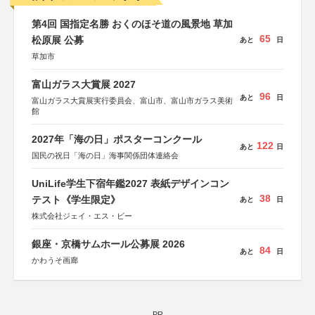
第4回 国指定名勝 おくのほそ道の風景地 草加
65
松原展 公募
あと
日
草加市
富山ガラス大賞展 2027
96
あと
日
富山ガラス大賞展実行委員会、富山市、富山市ガラス美術
館
2027年「海の日」ポスターコンクール
122
あと
日
国民の祝日「海の日」海事関係団体連絡会
UniLife学生下宿年鑑2027 表紙デザインコン
38
テスト《学生限定》
あと
日
株式会社ジェイ・エス・ビー
銀座・京橋サムホール公募展 2026
84
あと
日
かわうそ画廊
PR