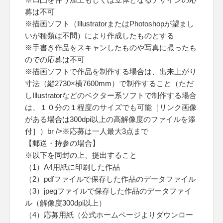
募は不可
※描画ソフト（IllustratorまたはPhotoshopが望まし
いが種類は不問）により作成したものとする
※手書き作品をスキャンしたものや写真に撮ったも
のでの応募は不可
※描画ソフトで作品を制作する場合は、出来上がり
寸法（縦2730×横7600mm）で制作すること（ただ
しIllustratorなどのベクター系ソフトで制作する場合
は、１０分の１程度のサイズでも可能［リンク画像
がある場合は300dpi以上の高解像度のファイルを添
付］）br />※応募は一人最大3点まで
【郵送・持参の場合】
※以下を同封の上、提出すること
（1）A4用紙に印刷した作品
（2）pdfファイルで保存した作品のデータファイル
（3）jpegファイルで保存した作品のデータファイ
ル（解像度300dpi以上）
（4）応募用紙（公式ホームページよりダウンロー