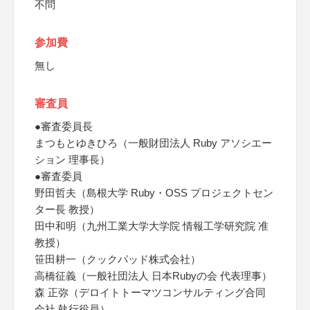
不問
参加費
無し
審査員
●審査委員長
まつもとゆきひろ（一般財団法人 Ruby アソシエー
ション 理事長）
●審査委員
野田哲夫（島根大学 Ruby・OSS プロジェクトセン
ター長 教授）
田中和明（九州工業大学大学院 情報工学研究院 准
教授）
笹田耕一（クックパッド株式会社）
高橋征義（一般社団法人 日本Rubyの会 代表理事）
森 正弥（デロイトトーマツコンサルティング合同
会社 執行役員）