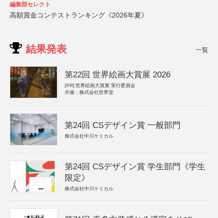
編集部セレクト
高額賞金コンテストランキング《2026年夏》
結果発表
一覧
第22回 世界絵画大賞展 2026
[PR]
世界絵画大賞展 実行委員会
共催：株式会社世界堂
第24回 CSデザイン賞 一般部門
株式会社中川ケミカル
第24回 CSデザイン賞 学生部門《学生
限定》
株式会社中川ケミカル