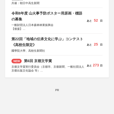
共催：朝日中高生新聞
令和8年度 山火事予防ポスター用原画・標語
の募集
52
あと
日
一般財団法人日本森林林業振興会
【後援】
総務省消防庁、文部科学省、林野庁、全国森林組合連合
会、森林火災対策協会
第22回「地域の伝承文化に学ぶ」コンテスト
25
《高校生限定》
あと
日
國學院大學、高校生新聞社
第6回 京都文学賞
NEW
273
あと
日
京都文学賞実行委員会（京都市、京都新聞、一般社団法人
京都出版文化協会 等）
協力：京都府書店商業組合、朝日新聞出版、
KADOKAWA、河出書房新社、幻冬舎、講談社、光文社、
集英社、小学館、祥伝社、新潮社、淡交社、ちいさいミシ
マ社、徳間書店、早川書房、PHP研究所、双葉社、文藝春
秋、ポプラ社、毎日新聞出版
PR