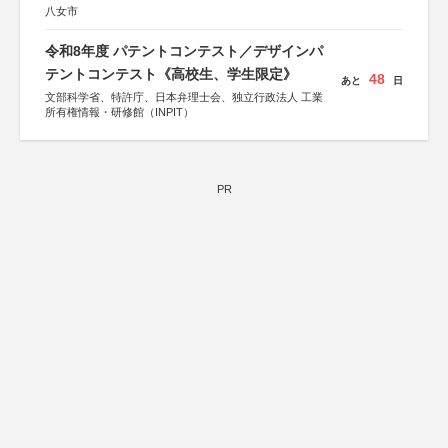
八女市
令和8年度 パテントコンテスト／デザインパ
テントコンテスト《高校生、学生限定》
48
あと
日
文部科学省、特許庁、日本弁理士会、独立行政法人 工業
所有権情報・研修館（INPIT）
PR