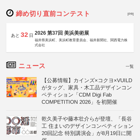
締め切り直前コンテスト
[PR]
2026 第37回 美浜美術展
32
あと
日
福井県美浜町、美浜町教育委員会、福井新聞社、関西電力株
式会社
ニュース
一覧
【公募情報】カインズ×コクヨ×VUILD
がタッグ、家具・木工品デザインコン
ペティション「CDM Digi Fab
COMPETITION 2026」を初開催
乾久美子や藤本壮介らが登壇、「長谷
工 住まいのデザインコンペティション
20回記念 特別講演会」が8月19日に開