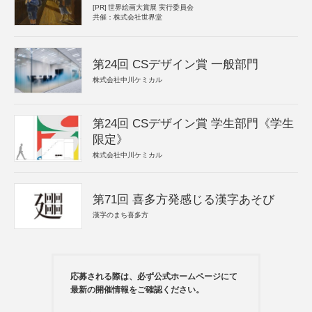
[PR]
世界絵画大賞展 実行委員会
共催：株式会社世界堂
第24回 CSデザイン賞 一般部門
株式会社中川ケミカル
第24回 CSデザイン賞 学生部門《学生
限定》
株式会社中川ケミカル
第71回 喜多方発感じる漢字あそび
漢字のまち喜多方
応募される際は、必ず公式ホームページにて
最新の開催情報をご確認ください。