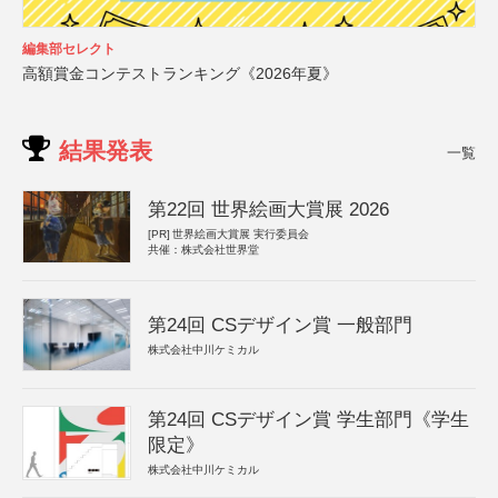
編集部セレクト
高額賞金コンテストランキング《2026年夏》
結果発表
一覧
第22回 世界絵画大賞展 2026
[PR]
世界絵画大賞展 実行委員会
共催：株式会社世界堂
第24回 CSデザイン賞 一般部門
株式会社中川ケミカル
第24回 CSデザイン賞 学生部門《学生
限定》
株式会社中川ケミカル