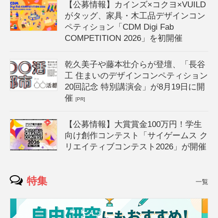
【公募情報】カインズ×コクヨ×VUILD
がタッグ、家具・木工品デザインコン
ペティション「CDM Digi Fab
COMPETITION 2026」を初開催
乾久美子や藤本壮介らが登壇、「長谷
工 住まいのデザインコンペティション
20回記念 特別講演会」が8月19日に開
催
[PR]
【公募情報】大賞賞金100万円！学生
向け創作コンテスト「サイゲームス ク
リエイティブコンテスト2026」が開催
特集
一覧