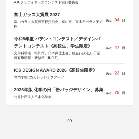
AJCクリエイターズコンテスト実行委員会
富山ガラス大賞展 2027
94
あと
日
富山ガラス大賞展実行委員会、富山市、富山市ガラス美術
館
令和8年度 パテントコンテスト／デザインパ
テントコンテスト《高校生、学生限定》
47
あと
日
文部科学省、特許庁、日本弁理士会、独立行政法人 工業
所有権情報・研修館（INPIT）
ICS DESIGN AWARD 2026《高校生限定》
22
あと
日
専門学校ICSカレッジオブアーツ
2026年版 化学の日「缶バッジデザイン」募集
75
あと
日
公益社団法人日本化学会
PR