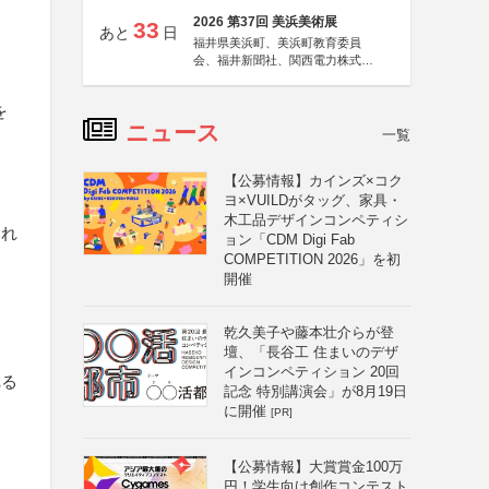
2026 第37回 美浜美術展
33
あと
日
福井県美浜町、美浜町教育委員
会、福井新聞社、関西電力株式会
社
を
ニュース
一覧
【公募情報】カインズ×コク
ヨ×VUILDがタッグ、家具・
木工品デザインコンペティシ
され
ョン「CDM Digi Fab
COMPETITION 2026」を初
開催
乾久美子や藤本壮介らが登
壇、「長谷工 住まいのデザ
インコンペティション 20回
れる
記念 特別講演会」が8月19日
に開催
[PR]
【公募情報】大賞賞金100万
円！学生向け創作コンテスト