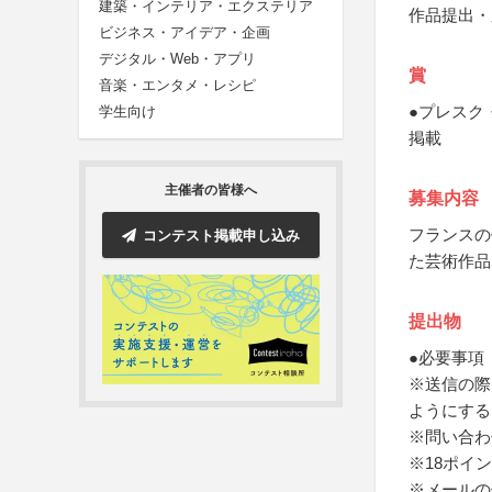
建築・インテリア・エクステリア
作品提出・
ビジネス・アイデア・企画
デジタル・Web・アプリ
賞
音楽・エンタメ・レシピ
●プレスク
学生向け
掲載
主催者の皆様へ
募集内容
フランスの
コンテスト掲載申し込み
た芸術作品
提出物
●必要事項
※送信の際
ようにする
※問い合わ
※18ポイ
※メールの件名