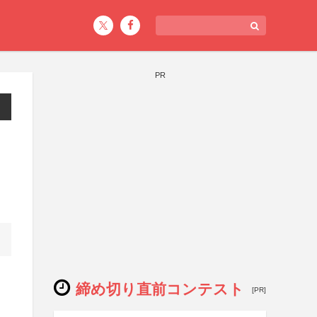
PR
締め切り直前コンテスト
[PR]