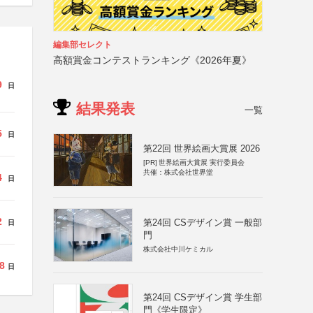
編集部セレクト
高額賞金コンテストランキング《2026年夏》
9
日
結果発表
一覧
5
日
第22回 世界絵画大賞展 2026
[PR]
世界絵画大賞展 実行委員会
共催：株式会社世界堂
4
日
2
第24回 CSデザイン賞 一般部
日
門
株式会社中川ケミカル
8
日
第24回 CSデザイン賞 学生部
門《学生限定》