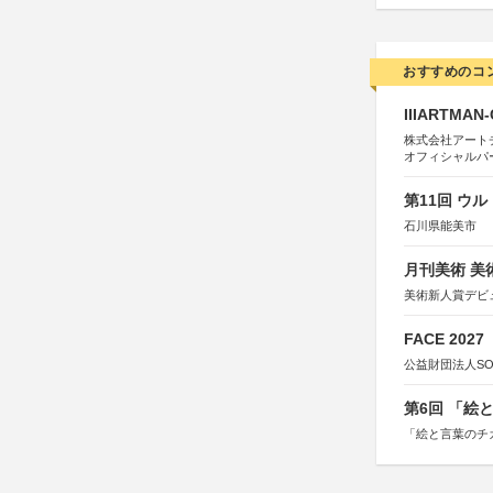
おすすめのコ
IIIARTMAN
株式会社アートチューン
オフィシャルパ
第11回 ウ
石川県能美市
月刊美術 美
美術新人賞デビ
FACE 2027
公益財団法人S
第6回 「絵
「絵と言葉のチ