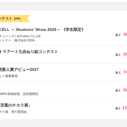
ンテスト
[PR]
-CELL ～ Students’ Show 2026～ 《学生限定》
4
あと
ズ | artTunes Co.,Ltd.
ートナー：株式会社JERA
ルトラアート九谷ぬり絵コンテスト
5
あと
術新人賞デビュー2027
7
あと
ュー展事務局
6
あと
OMPO美術財団、読売新聞社
と言葉のチカラ展」
12
あと
カラ展」実行委員会