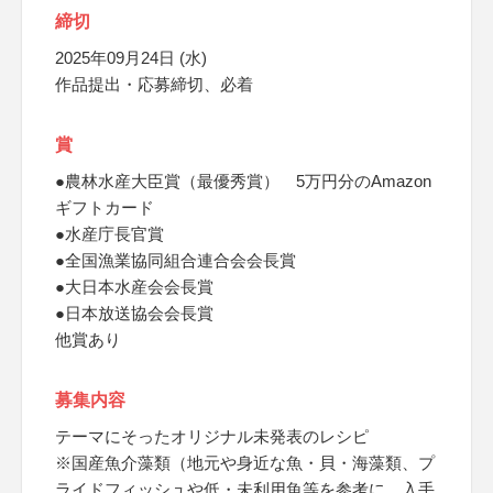
締切
2025年09月24日 (水)
作品提出・応募締切、必着
賞
●農林水産大臣賞（最優秀賞） 5万円分のAmazon
ギフトカード
●水産庁長官賞
●全国漁業協同組合連合会会長賞
●大日本水産会会長賞
●日本放送協会会長賞
他賞あり
募集内容
テーマにそったオリジナル未発表のレシピ
※国産魚介藻類（地元や身近な魚・貝・海藻類、プ
ライドフィッシュや低・未利用魚等を参考に、入手