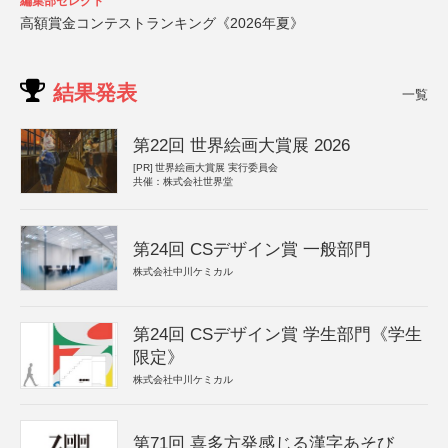
編集部セレクト
高額賞金コンテストランキング《2026年夏》
結果発表
一覧
第22回 世界絵画大賞展 2026
[PR]
世界絵画大賞展 実行委員会
共催：株式会社世界堂
第24回 CSデザイン賞 一般部門
株式会社中川ケミカル
第24回 CSデザイン賞 学生部門《学生
限定》
株式会社中川ケミカル
第71回 喜多方発感じる漢字あそび