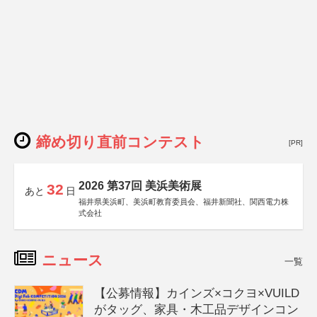
締め切り直前コンテスト
[PR]
2026 第37回 美浜美術展
32
あと
日
福井県美浜町、美浜町教育委員会、福井新聞社、関西電力株
式会社
ニュース
一覧
【公募情報】カインズ×コクヨ×VUILD
がタッグ、家具・木工品デザインコン