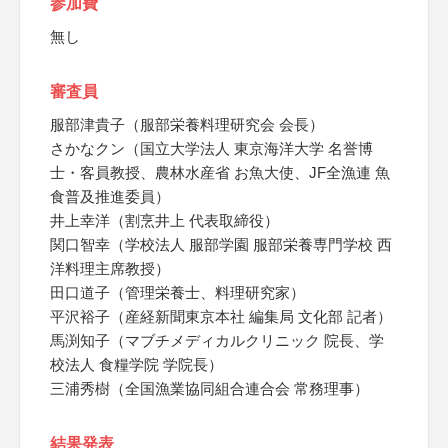
参加費
無し
審査員
服部津貴子（服部栄養料理研究会 会長）
さかなクン（国立大学法人 東京海洋大学 名誉博
士・客員教授、農林水産省 お魚大使、JF全漁連 魚
食普及推進委員）
井上幸洋（割烹井上 代表取締役）
関口智幸（学校法人 服部学園 服部栄養専門学校 西
洋料理主席教授）
田口道子（管理栄養士、料理研究家）
平沢裕子（産経新聞東京本社 編集局 文化部 記者）
馬渕知子（マブチメディカルクリニック 院長、学
校法人 食糧学院 学院長）
三浦秀樹（全国漁業協同組合連合会 常務理事）
結果発表