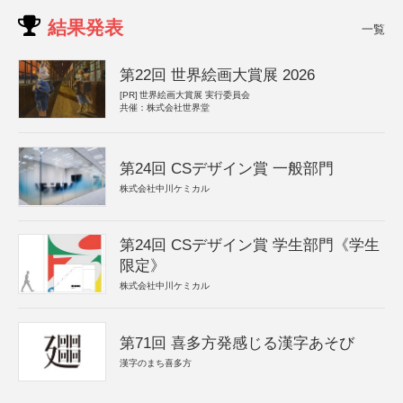
結果発表
一覧
第22回 世界絵画大賞展 2026
[PR]
世界絵画大賞展 実行委員会
共催：株式会社世界堂
第24回 CSデザイン賞 一般部門
株式会社中川ケミカル
第24回 CSデザイン賞 学生部門《学生
限定》
株式会社中川ケミカル
第71回 喜多方発感じる漢字あそび
漢字のまち喜多方