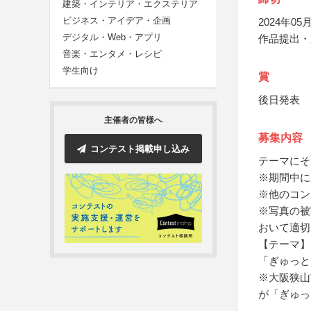
建築・インテリア・エクステリア
ビジネス・アイデア・企画
2024年05月
デジタル・Web・アプリ
作品提出・
音楽・エンタメ・レシピ
学生向け
賞
後日発表
主催者の皆様へ
募集内容
コンテスト掲載申し込み
テーマにそ
※期間中に
※他のコン
※写真の被
おいて適切
【テーマ】
「ぎゅっと
※大阪狭山
が「ぎゅっ