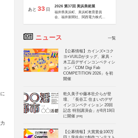
2026 第37回 美浜美術展
33
あと
日
福井県美浜町、美浜町教育委員
会、福井新聞社、関西電力株式会
社
ニュース
一覧
【公募情報】カインズ×コク
ヨ×VUILDがタッグ、家具・
木工品デザインコンペティシ
ョン「CDM Digi Fab
COMPETITION 2026」を初
開催
任に
乾久美子や藤本壮介らが登
壇、「長谷工 住まいのデザ
インコンペティション 20回
記念 特別講演会」が8月19日
に開催
[PR]
魅力
【公募情報】大賞賞金100万
円！学生向け創作コンテスト