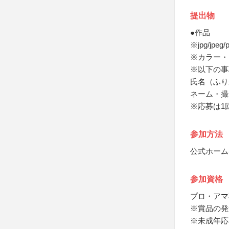
提出物
●作品
※jpg/jpe
※カラー・
※以下の事
氏名（ふり
ネーム・撮
※応募は1
参加方法
公式ホーム
参加資格
プロ・アマ
※賞品の発
※未成年応