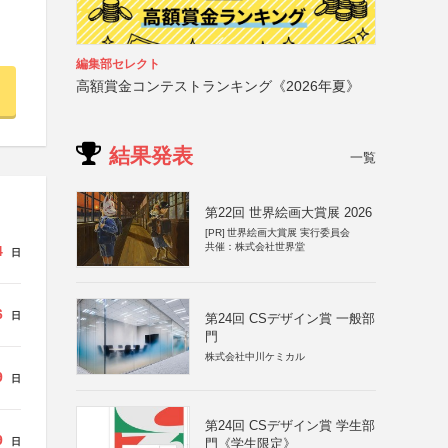
編集部セレクト
高額賞金コンテストランキング《2026年夏》
結果発表
一覧
第22回 世界絵画大賞展 2026
[PR]
世界絵画大賞展 実行委員会
共催：株式会社世界堂
4
日
6
日
第24回 CSデザイン賞 一般部
門
株式会社中川ケミカル
9
日
第24回 CSデザイン賞 学生部
9
日
門《学生限定》