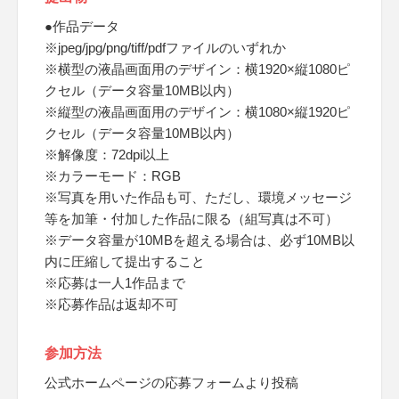
●作品データ
※jpeg/jpg/png/tiff/pdfファイルのいずれか
※横型の液晶画面用のデザイン：横1920×縦1080ピ
クセル（データ容量10MB以内）
※縦型の液晶画面用のデザイン：横1080×縦1920ピ
クセル（データ容量10MB以内）
※解像度：72dpi以上
※カラーモード：RGB
※写真を用いた作品も可、ただし、環境メッセージ
等を加筆・付加した作品に限る（組写真は不可）
※データ容量が10MBを超える場合は、必ず10MB以
内に圧縮して提出すること
※応募は一人1作品まで
※応募作品は返却不可
参加方法
公式ホームページの応募フォームより投稿