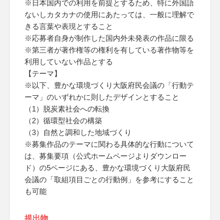
※日本国内での利用を前提とするため、特に外国語
ないしカタカナの使用にあたっては、一般に理解で
きる言葉や表現とすること
※応募者自身が制作した国内外未発表の作品に限る
※第三者が著作権等の権利を有している著作物等を
利用していない作品とする
【テーマ】
※以下、豊かな環境づくり大阪府民会議の「行動テ
ーマ」のいずれかに則したデザインとすること
（1）脱炭素社会への転換
（2）循環型社会の構築
（3）自然と調和した地域づくり
※募集作品のテーマに関わる具体的な行動について
は、募集要項（公式ホームページよりダウンロー
ド）の5ページにある、豊かな環境づくり大阪府民
会議の「取組項目ごとの行動例」を参考にすること
も可能
提出物