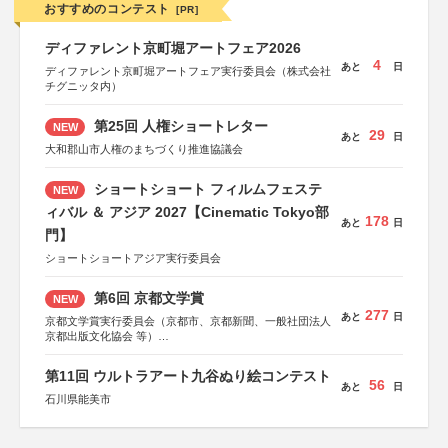
おすすめのコンテスト
[PR]
ディファレント京町堀アートフェア2026
4
あと
日
ディファレント京町堀アートフェア実行委員会（株式会社
チグニッタ内）
第25回 人権ショートレター
NEW
29
あと
日
大和郡山市人権のまちづくり推進協議会
ショートショート フィルムフェステ
NEW
ィバル ＆ アジア 2027【Cinematic Tokyo部
178
あと
日
門】
ショートショートアジア実行委員会
第6回 京都文学賞
NEW
277
あと
日
京都文学賞実行委員会（京都市、京都新聞、一般社団法人
京都出版文化協会 等）
協力：京都府書店商業組合、朝日新聞出版、
KADOKAWA、河出書房新社、幻冬舎、講談社、光文社、
第11回 ウルトラアート九谷ぬり絵コンテスト
集英社、小学館、祥伝社、新潮社、淡交社、ちいさいミシ
56
あと
日
マ社、徳間書店、早川書房、PHP研究所、双葉社、文藝春
石川県能美市
秋、ポプラ社、毎日新聞出版