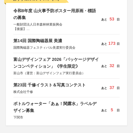
令和8年度 山火事予防ポスター用原画・標語
の募集
53
あと
日
一般財団法人日本森林林業振興会
【後援】
総務省消防庁、文部科学省、林野庁、全国森林組合連合
会、森林火災対策協会
第14回 国際陶磁器展 美濃
173
あと
日
国際陶磁器フェスティバル美濃実行委員会
富山デザインフェア 2026「パッケージデザイ
32
ンコンペティション」《学生限定》
あと
日
富山市（運営：富山デザインフェア実行委員会）
第23回 千修イラスト＆写真コンテスト
37
あと
日
株式会社千修
ボトルウォーター「あぁ！関露水」ラベルデ
5
ザイン募集
あと
日
下関市