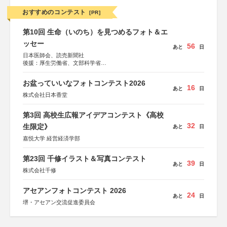
おすすめのコンテスト
[PR]
第10回 生命（いのち）を見つめるフォト＆エ
ッセー
56
あと
日
日本医師会、読売新聞社
後援：厚生労働省、文部科学省
協賛：東京海上日動火災保険株式会社、東京海上日動あん
しん生命保険株式会社
お盆っていいなフォトコンテスト2026
16
あと
日
株式会社日本香堂
第3回 高校生広報アイデアコンテスト《高校
32
生限定》
あと
日
嘉悦大学 経営経済学部
第23回 千修イラスト＆写真コンテスト
39
あと
日
株式会社千修
アセアンフォトコンテスト 2026
24
あと
日
堺・アセアン交流促進委員会