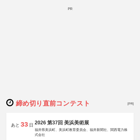
PR
締め切り直前コンテスト
[PR]
2026 第37回 美浜美術展
33
あと
日
福井県美浜町、美浜町教育委員会、福井新聞社、関西電力株
式会社