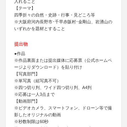
入れること
【テーマ】
四季折々の自然・史跡・行事・見どころ等
※大阪府河内長野市･千早赤阪村･金剛山、岩湧山の
いずれかを題材とすること
提出物
●作品
※作品裏面または提出媒体に応募票（公式ホームペ
ージよりダウンロード）を貼り付け
【写真部門】
※単写真（組写真不可）
※四つ切り判、ワイド四つ切り判、A4判
※応募は一人3点まで
【動画部門】
※ビデオカメラ、スマートフォン、ドローン等で撮
影したオリジナルの動画
※秒数制限は60秒