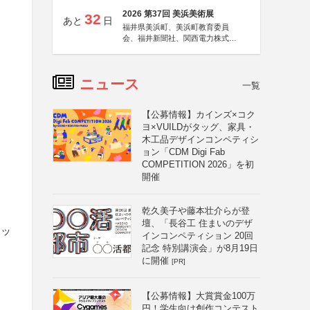
2026 第37回 美浜美術展
32
あと
日
福井県美浜町、美浜町教育委員
会、福井新聞社、関西電力株式会
社
ニュース
一覧
【公募情報】カインズ×コク
ヨ×VUILDがタッグ、家具・
木工品デザインコンペティシ
ョン「CDM Digi Fab
COMPETITION 2026」を初
開催
乾久美子や藤本壮介らが登
壇、「長谷工 住まいのデザ
ポッ
インコンペティション 20回
記念 特別講演会」が8月19日
に開催
[PR]
【公募情報】大賞賞金100万
円！学生向け創作コンテスト