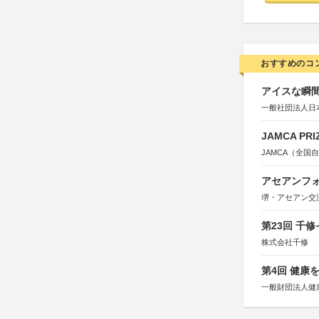
おすすめのコ
アイスな瞬間
一般社団法人日
JAMCA P
JAMCA（全
アセアンフォ
堺・アセアン交
第23回 千
株式会社千修
第4回 健康
一般財団法人健