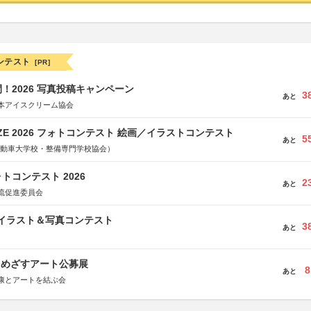
ンテスト
[PR]
！2026 写真投稿キャンペーン
3
あと
本アイスクリーム協会
RIZE 2026 フォトコンテスト 絵画／イラストコンテスト
5
あと
国自動車大学校・整備専門学校協会）
トコンテスト 2026
2
あと
流促進委員会
修イラスト＆写真コンテスト
3
あと
をめざすアート公募展
8
あと
康とアートを結ぶ会