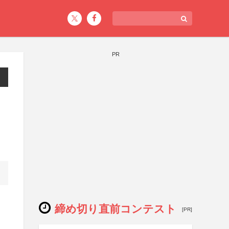
PR
締め切り直前コンテスト
[PR]