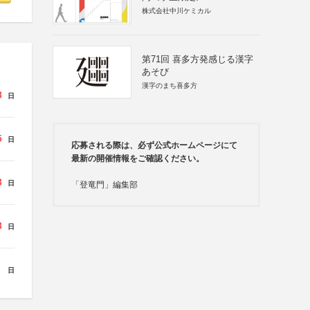
株式会社中川ケミカル
第71回 喜多方発感じる漢字
あそび
漢字のまち喜多方
8
日
5
日
応募される際は、必ず公式ホームページにて
最新の開催情報をご確認ください。
3
日
「登竜門」編集部
8
日
日