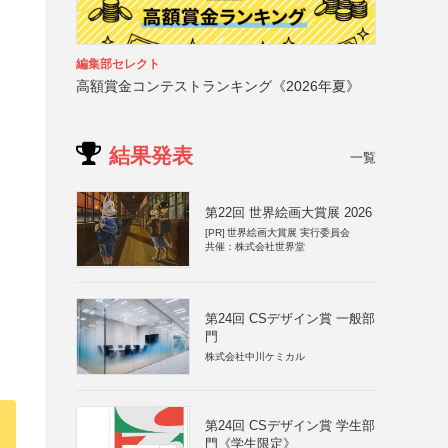
編集部セレクト
高額賞金コンテストランキング《2026年夏》
結果発表
一覧
第22回 世界絵画大賞展 2026
[PR]
世界絵画大賞展 実行委員会
共催：株式会社世界堂
第24回 CSデザイン賞 一般部
門
株式会社中川ケミカル
第24回 CSデザイン賞 学生部
門《学生限定》