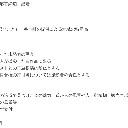
応募締切、必着
部門ごと） 各市町の提供による地域の特産品
った未発表の写真
人が撮影した自作品に限る
ストとの二重投稿は禁止とする
肖像権の許可等については撮影者の責任とする
の沿道で見つけた道の魅力、道からの風景や人、動植物、観光ス
の風景等
ず受付
門