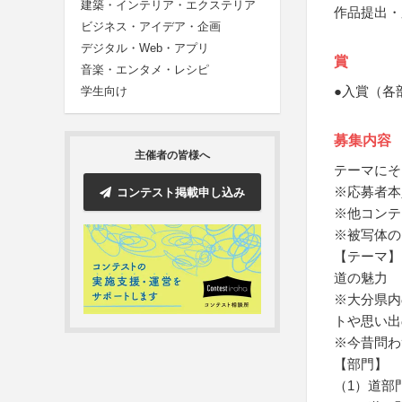
建築・インテリア・エクステリア
作品提出・
ビジネス・アイデア・企画
デジタル・Web・アプリ
賞
音楽・エンタメ・レシピ
●入賞（各
学生向け
募集内容
主催者の皆様へ
テーマにそ
※応募者本
コンテスト掲載申し込み
※他コンテ
※被写体の
【テーマ】
道の魅力
※大分県内
トや思い出
※今昔問わ
【部門】
（1）道部