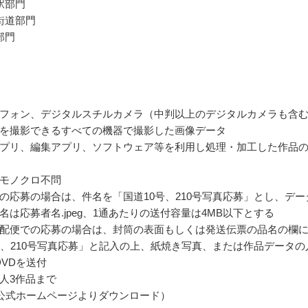
駅部門
街道部門
部門
フォン、デジタルスチルカメラ（中判以上のデジタルカメラも含
を撮影できるすべての機器で撮影した画像データ
プリ、編集アプリ、ソフトウェア等を利用し処理・加工した作品
モノクロ不問
の応募の場合は、件名を「国道10号、210号写真応募」とし、デー
名は応募者名.jpeg、1通あたりの送付容量は4MB以下とする
配便での応募の場合は、封筒の表面もしくは発送伝票の品名の欄
号、210号写真応募」と記入の上、紙焼き写真、または作品データの
DVDを送付
人3作品まで
公式ホームページよりダウンロード）