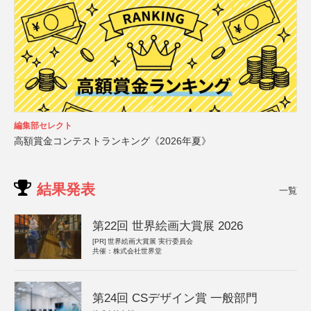
編集部セレクト
高額賞金コンテストランキング《2026年夏》
結果発表
一覧
第22回 世界絵画大賞展 2026
[PR]
世界絵画大賞展 実行委員会
共催：株式会社世界堂
第24回 CSデザイン賞 一般部門