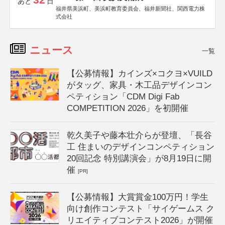
あと
日
福井県美浜町、美浜町教育委員会、福井新聞社、関西電力株
式会社
ニュース
一覧
【公募情報】カインズ×コクヨ×VUILD
がタッグ、家具・木工品デザインコン
ペティション「CDM Digi Fab
COMPETITION 2026」を初開催
乾久美子や藤本壮介らが登壇、「長谷
工 住まいのデザインコンペティション
20回記念 特別講演会」が8月19日に開
催
[PR]
【公募情報】大賞賞金100万円！学生
向け創作コンテスト「サイゲームス ク
リエイティブコンテスト2026」が開催