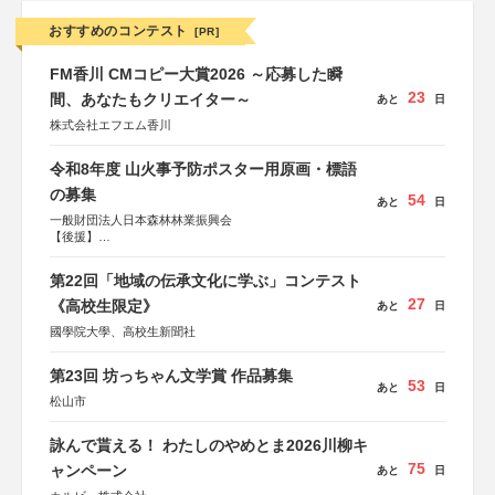
おすすめのコンテスト
[PR]
FM香川 CMコピー大賞2026 ～応募した瞬
23
間、あなたもクリエイター～
あと
日
株式会社エフエム香川
令和8年度 山火事予防ポスター用原画・標語
の募集
54
あと
日
一般財団法人日本森林林業振興会
【後援】
総務省消防庁、文部科学省、林野庁、全国森林組合連合
会、森林火災対策協会
第22回「地域の伝承文化に学ぶ」コンテスト
27
《高校生限定》
あと
日
國學院大學、高校生新聞社
第23回 坊っちゃん文学賞 作品募集
53
あと
日
松山市
詠んで貰える！ わたしのやめとま2026川柳キ
75
ャンペーン
あと
日