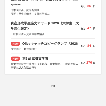
ッセー
56
あと
日
日本医師会、読売新聞社
後援：厚生労働省、文部科学省
協賛：東京海上日動火災保険株式会社、東京海上日動あん
しん生命保険株式会社
資産形成学生論文アワード 2026《大学生・大
47
学院生限定》
あと
日
一般社団法人資産運用業協会
Oliveキャッチコピーグランプリ2026
NEW
84
あと
日
株式会社三井住友銀行
第6回 京都文学賞
NEW
276
あと
日
京都文学賞実行委員会（京都市、京都新聞、一般社団法人
京都出版文化協会 等）
協力：京都府書店商業組合、朝日新聞出版、
KADOKAWA、河出書房新社、幻冬舎、講談社、光文社、
集英社、小学館、祥伝社、新潮社、淡交社、ちいさいミシ
マ社、徳間書店、早川書房、PHP研究所、双葉社、文藝春
秋、ポプラ社、毎日新聞出版
PR