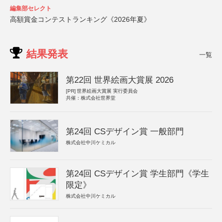
編集部セレクト
高額賞金コンテストランキング《2026年夏》
結果発表
一覧
第22回 世界絵画大賞展 2026
[PR]
世界絵画大賞展 実行委員会
共催：株式会社世界堂
第24回 CSデザイン賞 一般部門
株式会社中川ケミカル
第24回 CSデザイン賞 学生部門《学生
限定》
株式会社中川ケミカル