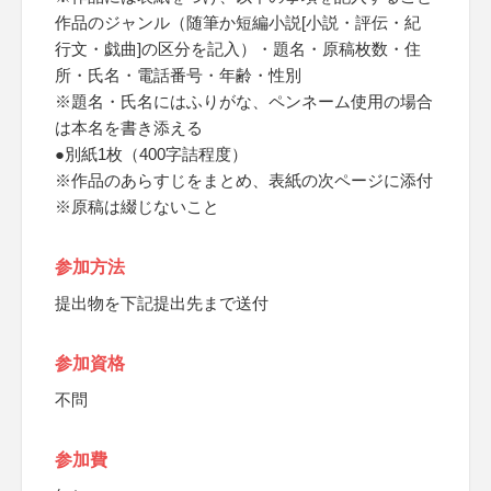
作品のジャンル（随筆か短編小説[小説・評伝・紀
行文・戯曲]の区分を記入）・題名・原稿枚数・住
所・氏名・電話番号・年齢・性別
※題名・氏名にはふりがな、ペンネーム使用の場合
は本名を書き添える
●別紙1枚（400字詰程度）
※作品のあらすじをまとめ、表紙の次ページに添付
※原稿は綴じないこと
参加方法
提出物を下記提出先まで送付
参加資格
不問
参加費