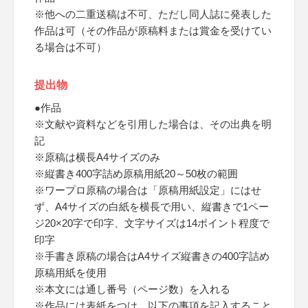
※他への二重送稿は不可、ただし同人誌に発表した
作品は可（その作品が原稿料または賞金を受けてい
る場合は不可）
提出物
●作品
※文献や資料などを引用した場合は、その出典を明
記
※原稿は横長A4サイズのみ
※縦書き400字詰め原稿用紙20～50枚の範囲
※ワープロ原稿の場合は「原稿用紙設定」にはせ
ず、A4サイズの白紙を横長で用い、縦書きで1ペー
ジ20×20字で印字、文字サイズは14ポイント程度で
印字
※手書き原稿の場合はA4サイズ縦書きの400字詰め
原稿用紙を使用
※本文には通し番号（ページ数）を入れる
※作品には表紙をつけ、以下の事項を記入すること