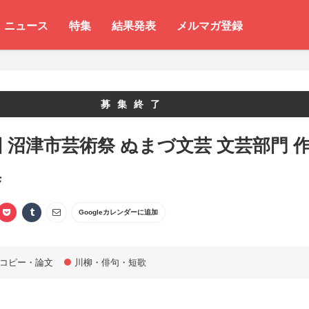
ニュース
特集
結果発表
メルマガ登録
募集終了
回 沼津市芸術祭 ぬまづ文芸 文芸部門 
集
Googleカレンダーに追加
コピー・論文
川柳・俳句・短歌