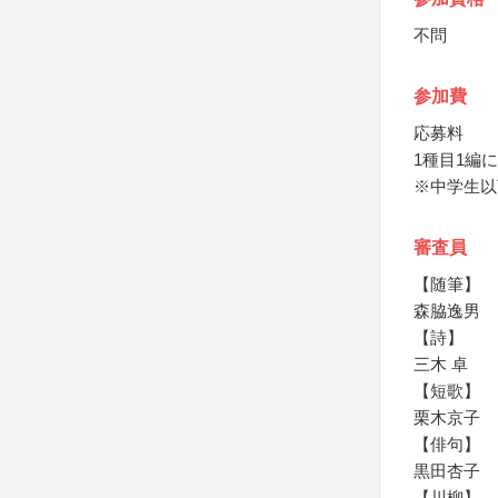
不問
参加費
応募料
1種目1編に
※中学生以
審査員
【随筆】
森脇逸男
【詩】
三木 卓
【短歌】
栗木京子
【俳句】
黒田杏子
【川柳】