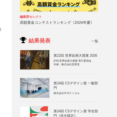
編集部セレクト
高額賞金コンテストランキング《2026年夏》
表
結果発表
一覧
第22回 世界絵画大賞展 2026
[PR]
世界絵画大賞展 実行委員会
共催：株式会社世界堂
第24回 CSデザイン賞 一般部
門
株式会社中川ケミカル
第24回 CSデザイン賞 学生部
門《学生限定》