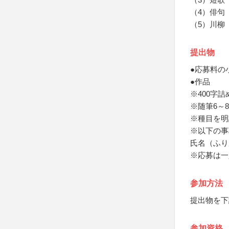
（4）俳句
（5）川柳
提出物
●応募料の
●作品
※400字
※随筆6～
※種目を明
※以下の事
氏名（ふり
※応募は一
参加方法
提出物を下
参加資格