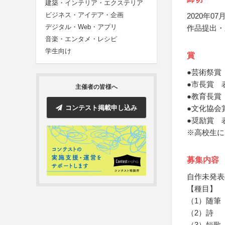
建築・インテリア・エクステリア
ビジネス・アイデア・企画
2020年07月
デジタル・Web・アプリ
作品提出・
音楽・エンタメ・レシピ
学生向け
賞
●芸術祭賞
●市長賞 
主催者の皆様へ
●教育長賞
コンテスト掲載申し込み
●文化協会
●奨励賞 
※高校生に
募集内容
自作未発表
【種目】
（1）随筆
（2）詩
（3）短歌