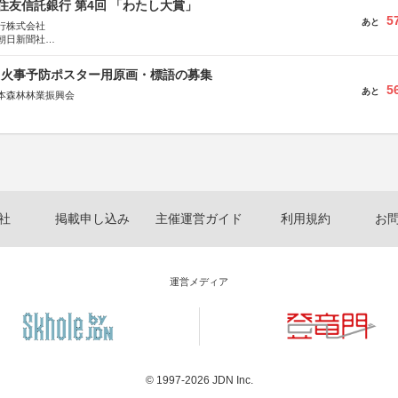
住友信託銀行 第4回 「わたし大賞」
5
あと
行株式会社
朝日新聞社
株式会社
山火事予防ポスター用原画・標語の募集
5
あと
本森林林業振興会
文部科学省、林野庁、全国森林組合連合会、森林火災対策協会
社
掲載申し込み
主催運営ガイド
利用規約
お
運営メディア
© 1997-2026
JDN Inc.