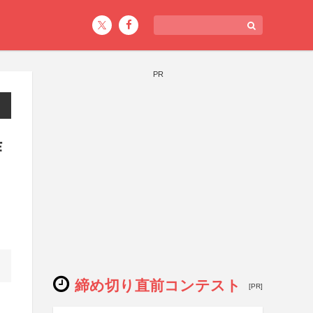
PR
作
締め切り直前コンテスト
[PR]