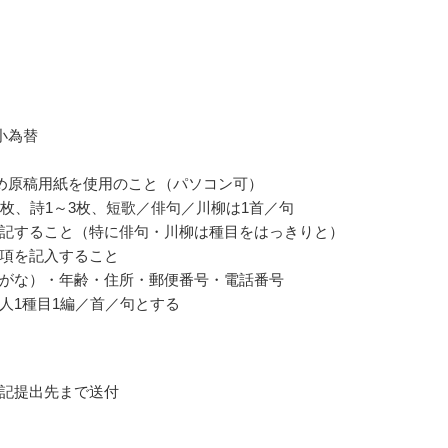
小為替
詰め原稿用紙を使用のこと（パソコン可）
8枚、詩1～3枚、短歌／俳句／川柳は1首／句
記すること（特に俳句・川柳は種目をはっきりと）
項を記入すること
がな）・年齢・住所・郵便番号・電話番号
人1種目1編／首／句とする
記提出先まで送付