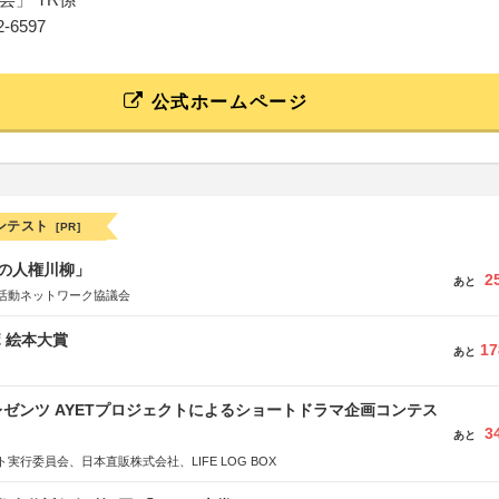
52-6597
公式ホームページ
ンテスト
[PR]
の人権川柳」
2
あと
活動ネットワーク協議会
ボ 絵本大賞
17
あと
ゼンツ AYETプロジェクトによるショートドラマ企画コンテス
3
あと
実行委員会、日本直販株式会社、LIFE LOG BOX