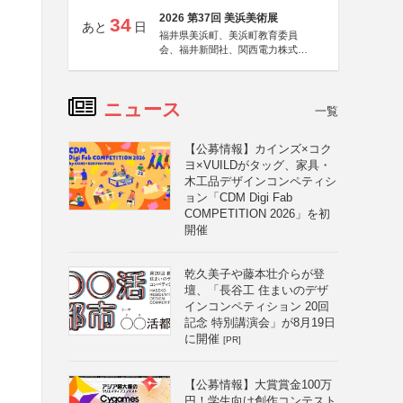
2026 第37回 美浜美術展
34
あと
日
福井県美浜町、美浜町教育委員
会、福井新聞社、関西電力株式会
社
ニュース
一覧
【公募情報】カインズ×コク
ヨ×VUILDがタッグ、家具・
木工品デザインコンペティシ
ョン「CDM Digi Fab
COMPETITION 2026」を初
開催
乾久美子や藤本壮介らが登
壇、「長谷工 住まいのデザ
インコンペティション 20回
記念 特別講演会」が8月19日
に開催
[PR]
【公募情報】大賞賞金100万
円！学生向け創作コンテスト