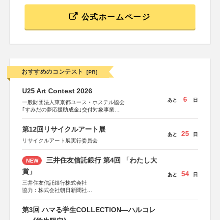
公式ホームページ
おすすめのコンテスト
[PR]
U25 Art Contest 2026
6
あと
日
一般財団法人東京都ユース・ホステル協会
｢すみだの夢応援助成金｣交付対象事業
すみだ五彩の芸術祭 連携企画
第12回リサイクルアート展
25
あと
日
リサイクルアート展実行委員会
三井住友信託銀行 第4回 「わたし大
NEW
賞」
54
あと
日
三井住友信託銀行株式会社
協力：株式会社朝日新聞社
後援：日本郵便株式会社
第3回 ハマる学生COLLECTION―ハルコレ