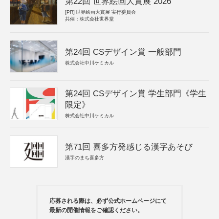
第22回 世界絵画大賞展 2026
[PR]
世界絵画大賞展 実行委員会
共催：株式会社世界堂
第24回 CSデザイン賞 一般部門
株式会社中川ケミカル
第24回 CSデザイン賞 学生部門《学生
限定》
株式会社中川ケミカル
第71回 喜多方発感じる漢字あそび
漢字のまち喜多方
応募される際は、必ず公式ホームページにて
最新の開催情報をご確認ください。