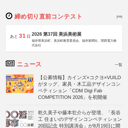
締め切り直前コンテスト
[PR]
2026 第37回 美浜美術展
31
あと
日
福井県美浜町、美浜町教育委員会、福井新聞社、関西電力株
式会社
ニュース
一覧
【公募情報】カインズ×コクヨ×VUILD
がタッグ、家具・木工品デザインコン
ペティション「CDM Digi Fab
COMPETITION 2026」を初開催
乾久美子や藤本壮介らが登壇、「長谷
工 住まいのデザインコンペティション
20回記念 特別講演会」が8月19日に開