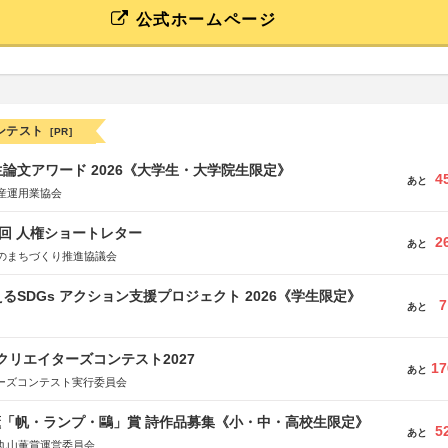
公式ホームページ
ンテスト
[PR]
論文アワード 2026《大学生・大学院生限定》
4
あと
産運用業協会
5回 人権ショートレター
2
あと
のまちづくり推進協議会
るSDGs アクション支援プロジェクト 2026《学生限定》
7
あと
クリエイターズコンテスト2027
17
あと
ターズコンテスト実行委員会
薫「帆・ランプ・鷗」賞 詩作品募集《小・中・高校生限定》
5
あと
丸山薫賞運営委員会