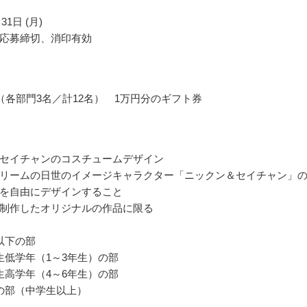
31日 (月)
応募締切、消印有効
（各部門3名／計12名） 1万円分のギフト券
セイチャンのコスチュームデザイン
リームの日世のイメージキャラクター「ニックン＆セイチャン」
を自由にデザインすること
制作したオリジナルの作品に限る
以下の部
生低学年（1～3年生）の部
生高学年（4～6年生）の部
の部（中学生以上）