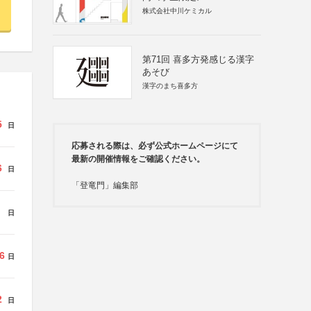
株式会社中川ケミカル
第71回 喜多方発感じる漢字
あそび
漢字のまち喜多方
5
日
応募される際は、必ず公式ホームページにて
最新の開催情報をご確認ください。
6
日
「登竜門」編集部
日
6
日
2
日