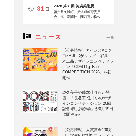
2026 第37回 美浜美術展
31
あと
日
福井県美浜町、美浜町教育委員
会、福井新聞社、関西電力株式会
社
ニュース
一覧
【公募情報】カインズ×コク
ヨ×VUILDがタッグ、家具・
木工品デザインコンペティシ
ョン「CDM Digi Fab
COMPETITION 2026」を初
のコ
開催
乾久美子や藤本壮介らが登
壇、「長谷工 住まいのデザ
インコンペティション 20回
記念 特別講演会」が8月19日
に開催
[PR]
【公募情報】大賞賞金100万
円！学生向け創作コンテスト