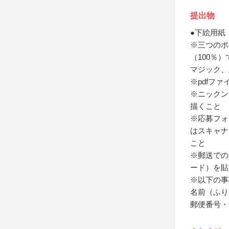
提出物
●下絵用紙
※三つのポ
（100％
マジック、
※pdfフ
※ニックン
描くこと
※応募フォ
はスキャナー
こと
※郵送での
ード）を貼
※以下の事
名前（ふり
郵便番号・