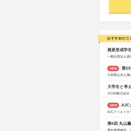
おすすめのコ
資産形成学生
一般社団法人資
第2
NEW
大和郡山市人権
大学生と考え
JCOM株式会社
AJC
NEW
AJCクリエイ
第6回 丸山
愛知県豊橋市、