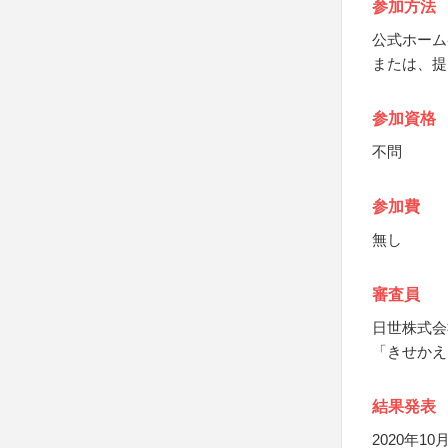
参加方法
公式ホーム
または、提
参加資格
不問
参加費
無し
審査員
日世株式会
「きせかえ
結果発表
2020年