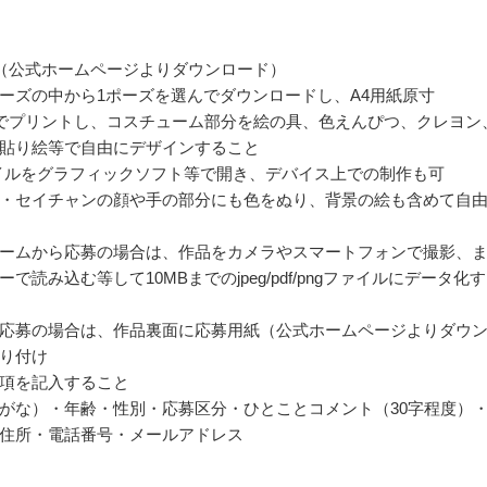
（公式ホームページよりダウンロード）
ーズの中から1ポーズを選んでダウンロードし、A4用紙原寸
）でプリントし、コスチューム部分を絵の具、色えんぴつ、クレヨン
貼り絵等で自由にデザインすること
ァイルをグラフィックソフト等で開き、デバイス上での制作も可
・セイチャンの顔や手の部分にも色をぬり、背景の絵も含めて自
ームから応募の場合は、作品をカメラやスマートフォンで撮影、
で読み込む等して10MBまでのjpeg/pdf/pngファイルにデータ化
応募の場合は、作品裏面に応募用紙（公式ホームページよりダウ
り付け
項を記入すること
がな）・年齢・性別・応募区分・ひとことコメント（30字程度）
住所・電話番号・メールアドレス