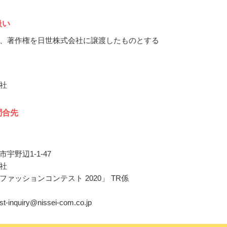
扱い
、著作権を日世株式会社に譲渡したものとする
社
問合先
宇野辺1-1-47
社
ファッションコンテスト 2020」 TR係
est-inquiry@nissei-com.co.jp