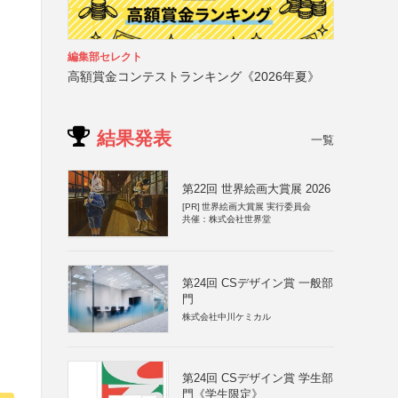
編集部セレクト
高額賞金コンテストランキング《2026年夏》
結果発表
一覧
第22回 世界絵画大賞展 2026
[PR]
世界絵画大賞展 実行委員会
共催：株式会社世界堂
第24回 CSデザイン賞 一般部
門
株式会社中川ケミカル
第24回 CSデザイン賞 学生部
門《学生限定》