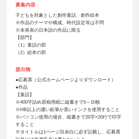
募集内容
子どもを対象とした創作童話、創作絵本
※作品のテーマや構成、時代設定等は不問
※未発表の日本語の作品に限る
【部門】
（1）童話の部
（2）絵本の部
提出物
●応募票（公式ホームページよりダウンロード）
●作品
【童話】
※400字詰め原稿用紙に縦書きで5～10枚
※HB以上の濃い鉛筆か黒いインクを使用すること
※パソコン使用の場合、縦書きで20字×20行で印字
すること
※タイトルは1ページ目余白に必ず記載し、応募票