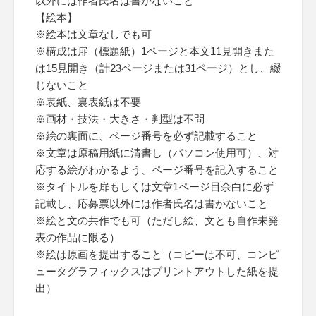
以外には作者氏名は書かないこと
【絵本】
※絵本は文章なしでも可
※構成は扉（標題紙）1ページと本文11見開きまた
は15見開き（計23ページまたは31ページ）とし、綴
じないこと
※表紙、裏表紙は不要
※画材・技法・大きさ・判型は不問
※絵の裏面に、ページ番号を必ず記載すること
※文章は原稿用紙に清書し（パソコン使用可）、対
応する絵がわかるよう、ページ番号を記入すること
※タイトルを扉もしくは文章1ページ目余白に必ず
記載し、応募票以外には作者氏名は書かないこと
※絵と文の共作でも可（ただし絵、文とも自作未発
表の作品に限る）
※絵は原画を提出すること（コピーは不可、コンピ
ュータグラフィックスはプリントアウトした紙を提
出）