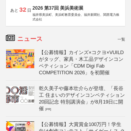
2026 第37回 美浜美術展
32
あと
日
福井県美浜町、美浜町教育委員会、福井新聞社、関西電力株
式会社
ニュース
一覧
【公募情報】カインズ×コクヨ×VUILD
がタッグ、家具・木工品デザインコン
ペティション「CDM Digi Fab
COMPETITION 2026」を初開催
乾久美子や藤本壮介らが登壇、「長谷
工 住まいのデザインコンペティション
20回記念 特別講演会」が8月19日に開
催
[PR]
【公募情報】大賞賞金100万円！学生