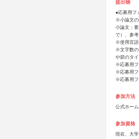
提出物
●応募用フ
※小論文の
小論文：要
で）、参考
※使用言語
※文字数の
や節のタイ
※応募用フ
※応募用フ
※応募用フ
参加方法
公式ホーム
参加資格
現在、大学