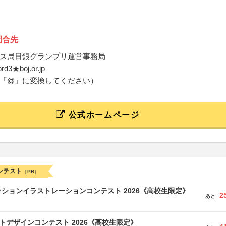
問合先
ス局日銀グランプリ運営事務局
.prd3★boj.or.jp
「@」に変換してください）
公式ホームページ
ンテスト
[PR]
ションイラストレーションコンテスト 2026《高校生限定》
2
あと
クトデザインコンテスト 2026《高校生限定》