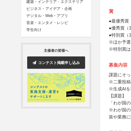
建築・インテリア・エクステリア
ビジネス・アイデア・企画
賞
デジタル・Web・アプリ
●最優秀賞
音楽・エンタメ・レシピ
●優秀賞（
学生向け
●特別賞（
※ほか予選
※特別賞は
主催者の皆様へ
コンテスト掲載申し込み
募集内容
課題にそっ
※二重投稿
※生成AI
【課題】
「わが国の
※わが国の
策や業務に