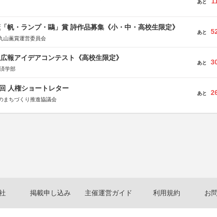
1
あと
薫「帆・ランプ・鷗」賞 詩作品募集《小・中・高校生限定》
5
あと
丸山薫賞運営委員会
生広報アイデアコンテスト《高校生限定》
3
あと
経済学部
5回 人権ショートレター
2
あと
のまちづくり推進協議会
社
掲載申し込み
主催運営ガイド
利用規約
お