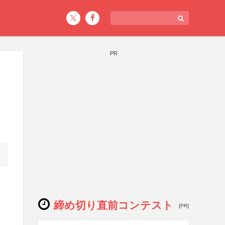
PR
締め切り直前コンテスト
[PR]