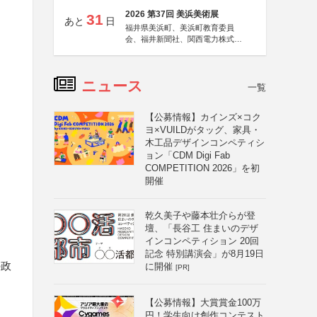
2026 第37回 美浜美術展
31
あと
日
福井県美浜町、美浜町教育委員
会、福井新聞社、関西電力株式会
社
ニュース
一覧
【公募情報】カインズ×コク
ヨ×VUILDがタッグ、家具・
木工品デザインコンペティシ
ョン「CDM Digi Fab
COMPETITION 2026」を初
開催
乾久美子や藤本壮介らが登
壇、「長谷工 住まいのデザ
インコンペティション 20回
記念 特別講演会」が8月19日
の政
に開催
[PR]
【公募情報】大賞賞金100万
円！学生向け創作コンテスト