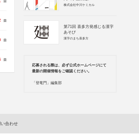
1
日
株式会社中川ケミカル
2
日
第71回 喜多方発感じる漢字
あそび
漢字のまち喜多方
0
日
6
日
応募される際は、必ず公式ホームページにて
最新の開催情報をご確認ください。
「登竜門」編集部
問い合わせ