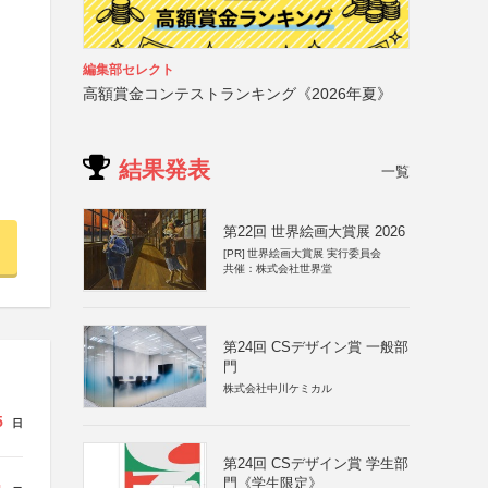
編集部セレクト
高額賞金コンテストランキング《2026年夏》
結果発表
一覧
第22回 世界絵画大賞展 2026
[PR]
世界絵画大賞展 実行委員会
共催：株式会社世界堂
第24回 CSデザイン賞 一般部
門
株式会社中川ケミカル
5
日
第24回 CSデザイン賞 学生部
門《学生限定》