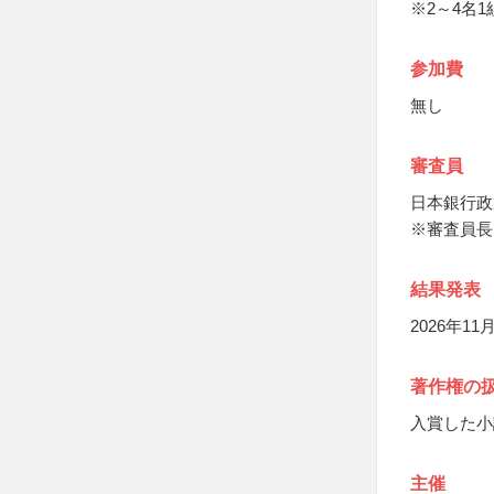
※2～4名
参加費
無し
審査員
日本銀行政
※審査員長
結果発表
2026年1
著作権の
入賞した小
主催