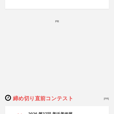
PR
締め切り直前コンテスト
[PR]