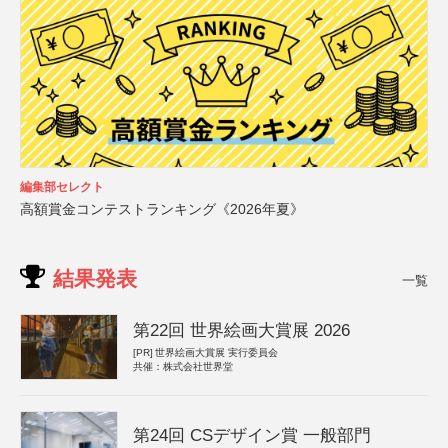
編集部セレクト
高額賞金コンテストランキング《2026年夏》
結果発表
一覧
第22回 世界絵画大賞展 2026
[PR]
世界絵画大賞展 実行委員会
共催：株式会社世界堂
第24回 CSデザイン賞 一般部門