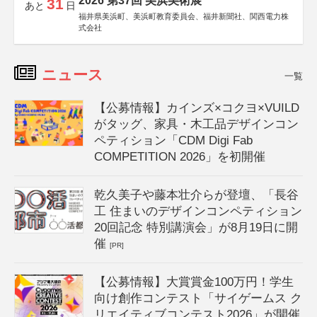
2026 第37回 美浜美術展
31
あと
日
福井県美浜町、美浜町教育委員会、福井新聞社、関西電力株
式会社
ニュース
一覧
【公募情報】カインズ×コクヨ×VUILD
がタッグ、家具・木工品デザインコン
ペティション「CDM Digi Fab
COMPETITION 2026」を初開催
乾久美子や藤本壮介らが登壇、「長谷
工 住まいのデザインコンペティション
20回記念 特別講演会」が8月19日に開
催
[PR]
【公募情報】大賞賞金100万円！学生
向け創作コンテスト「サイゲームス ク
リエイティブコンテスト2026」が開催