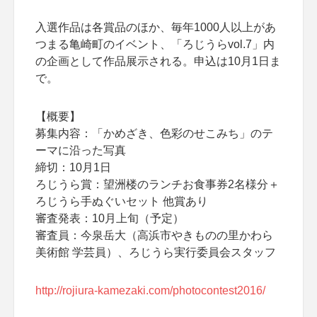
入選作品は各賞品のほか、毎年1000人以上があ
つまる亀崎町のイベント、「ろじうらvol.7」内
の企画として作品展示される。申込は10月1日ま
で。
【概要】
募集内容：「かめざき、色彩のせこみち」のテ
ーマに沿った写真
締切：10月1日
ろじうら賞：望洲楼のランチお食事券2名様分＋
ろじうら手ぬぐいセット 他賞あり
審査発表：10月上旬（予定）
審査員：今泉岳大（高浜市やきものの里かわら
美術館 学芸員）、ろじうら実行委員会スタッフ
http://rojiura-kamezaki.com/photocontest2016/