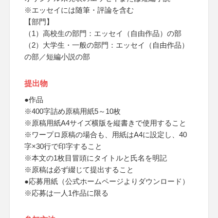
※エッセイには随筆・評論を含む
【部門】
（1）高校生の部門：エッセイ（自由作品）の部
（2）大学生・一般の部門：エッセイ（自由作品）
の部／短編小説の部
提出物
●作品
※400字詰め原稿用紙5～10枚
※原稿用紙A4サイズ横版を縦書きで使用すること
※ワープロ原稿の場合も、用紙はA4に設定し、40
字×30行で印字すること
※本文の1枚目冒頭にタイトルと氏名を明記
※原稿は必ず綴じて提出すること
●応募用紙（公式ホームページよりダウンロード）
※応募は一人1作品に限る