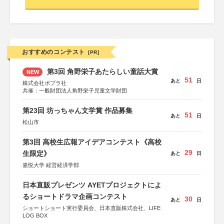
おすすめのコンテスト
[PR]
第3回 角野栄子あたらしい童話大賞
NEW
51
あと
日
株式会社ポプラ社
共催：一般財団法人角野栄子児童文学財団
第23回 坊っちゃん文学賞 作品募集
51
あと
日
松山市
第3回 高校生広報アイデアコンテスト《高校
29
生限定》
あと
日
嘉悦大学 経営経済学部
日本直販プレゼンツ AYETプロジェクトによ
るショートドラマ企画コンテスト
30
あと
日
ショートショート実行委員会、日本直販株式会社、LIFE
LOG BOX