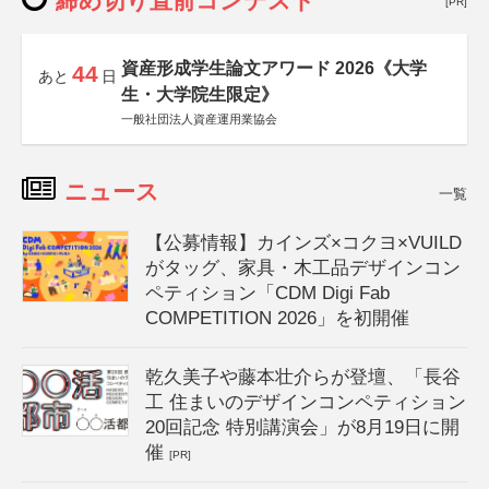
締め切り直前コンテスト
[PR]
資産形成学生論文アワード 2026《大学
44
あと
日
生・大学院生限定》
一般社団法人資産運用業協会
ニュース
一覧
【公募情報】カインズ×コクヨ×VUILD
がタッグ、家具・木工品デザインコン
ペティション「CDM Digi Fab
COMPETITION 2026」を初開催
乾久美子や藤本壮介らが登壇、「長谷
工 住まいのデザインコンペティション
20回記念 特別講演会」が8月19日に開
催
[PR]