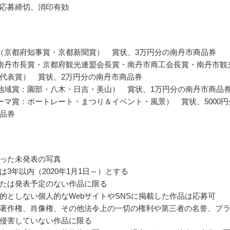
応募締切、消印有効
（京都府知事賞・京都新聞賞） 賞状、3万円分の南丹市商品券
南丹市長賞・京都府観光連盟会長賞・南丹市商工会長賞・南丹市観
代表賞） 賞状、2万円分の南丹市商品券
地域賞：園部・八木・日吉・美山） 賞状、1万円分の南丹市商品
ーマ賞：ポートレート・まつり＆イベント・風景） 賞状、5000円
品券
った未発表の写真
は3年以内（2020年1月1日～）とする
たは発表予定のない作品に限る
的としない個人的なWebサイトやSNSに掲載した作品は応募可
著作権、肖像権、その他法令上の一切の権利や第三者の名誉、プ
侵害していない作品に限る