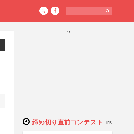
PR
締め切り直前コンテスト
[PR]