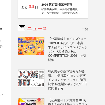
2026 第37回 美浜美術展
34
あと
日
福井県美浜町、美浜町教育委員
会、福井新聞社、関西電力株式会
社
ニュース
一覧
光
【公募情報】カインズ×コク
券
ヨ×VUILDがタッグ、家具・
分
木工品デザインコンペティシ
ョン「CDM Digi Fab
COMPETITION 2026」を初
開催
乾久美子や藤本壮介らが登
壇、「長谷工 住まいのデザ
インコンペティション 20回
記念 特別講演会」が8月19日
に開催
[PR]
ライ
【公募情報】大賞賞金100万
円！学生向け創作コンテスト