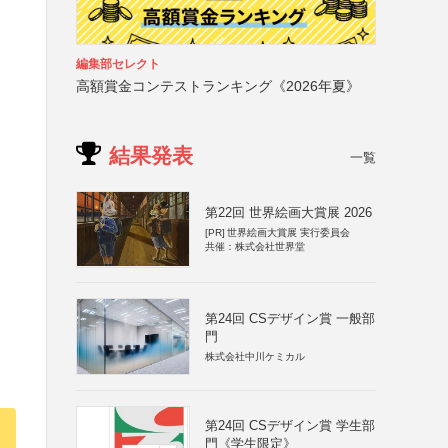
編集部セレクト
高額賞金コンテストランキング《2026年夏》
結果発表
一覧
第22回 世界絵画大賞展 2026
[PR]
世界絵画大賞展 実行委員会
共催：株式会社世界堂
第24回 CSデザイン賞 一般部
門
株式会社中川ケミカル
第24回 CSデザイン賞 学生部
門《学生限定》