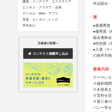
建築・インテリア・エクステリア
作品提出・
ビジネス・アイデア・企画
デジタル・Web・アプリ
賞
音楽・エンタメ・レシピ
●最優秀賞
学生向け
●優秀賞（
協会連絡会
●特別賞（
主催者の皆様へ
●入選（テ
コンテスト掲載申し込み
の南丹市商
募集内容
テーマにそ
※撮影期間
※未発表ま
※営利を目
※第三者の
バシー等を