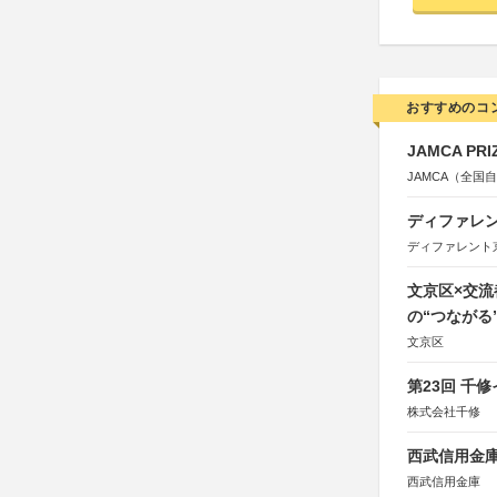
おすすめのコ
JAMCA P
JAMCA（全
ディファレン
ディファレント
文京区×交
の“つながる
文京区
第23回 千
株式会社千修
西武信用金庫
西武信用金庫