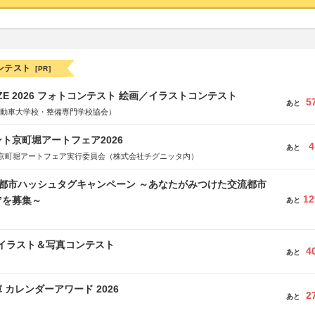
ンテスト
[PR]
RIZE 2026 フォトコンテスト 絵画／イラストコンテスト
5
あと
国自動車大学校・整備専門学校協会）
ト京町堀アートフェア2026
4
あと
京町堀アートフェア実行委員会（株式会社チグニッタ内）
流都市ハッシュタグキャンペーン ～あなたがみつけた交流都市
12
”を募集～
あと
修イラスト＆写真コンテスト
4
あと
 カレンダーアワード 2026
2
あと