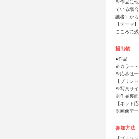
※作品に他
ている場合
護者）から
【テーマ】
こころに残
提出物
●作品
※カラー・
※応募は一
【プリント
※写真サイ
※作品裏面
【ネット応
※画像デー
参加方法
【プリント