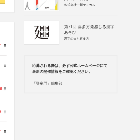
株式会社中川ケミカル
第71回 喜多方発感じる漢字
あそび
漢字のまち喜多方
7
日
応募される際は、必ず公式ホームページにて
日
最新の開催情報をご確認ください。
「登竜門」編集部
9
日
0
日
7
日