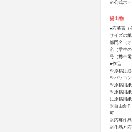
※公式ホー
提出物
●応募票（
サイズの紙
部門名（オ
名（学生の
号（携帯電
●作品
※原稿は必
※パソコン
※原稿用紙
※原稿用紙
に原稿用紙
※自由創作
可
※応募作品
※作品と応