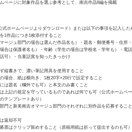
ムページに対象作品を選ぶ参考として、南吉作品8編を掲載
公式ホームページよりダウンロード）または以下の事項を記入したA
を1作品につき1枚添付すること
マージュ部門の場合は選んだ作品名も）・題名・郵便番号・住所
場合は保護者名も）・年齢（学生の場合は学校名・学年も）・電
話可）・当童話賞を知ったきっかけ
ず縦書きで、濃い筆記用具を使用すること
の場合、紙は横向き、1枚20字×20行で設定すること
には題名（欄外でも可）と本文のみ書くこと
は上記の規定を守っているものであれば何でも可（公式ホームペ
のテンプレートあり）
部門と新美南吉オマージュ部門のそれぞれに別作品を応募するこ
は返却不可
募票はクリップ留めすること（原稿用紙は折って提出するのも可