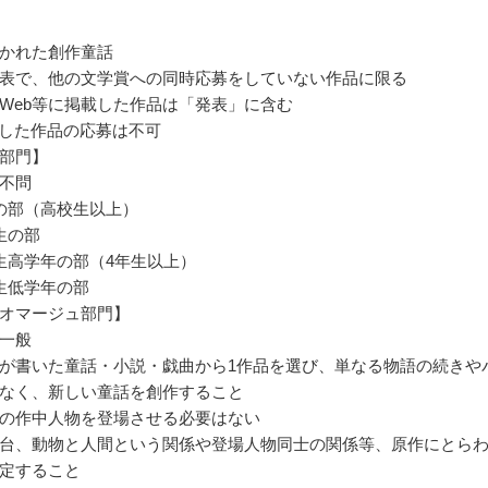
かれた創作童話
表で、他の文学賞への同時応募をしていない作品に限る
Web等に掲載した作品は「発表」に含む
用した作品の応募は不可
部門】
不問
の部（高校生以上）
生の部
生高学年の部（4年生以上）
生低学年の部
オマージュ部門】
一般
が書いた童話・小説・戯曲から1作品を選び、単なる物語の続きや
なく、新しい童話を創作すること
の作中人物を登場させる必要はない
台、動物と人間という関係や登場人物同士の関係等、原作にとら
定すること