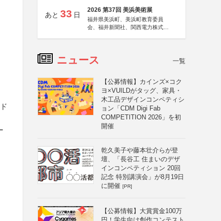
2026 第37回 美浜美術展
33
あと
日
福井県美浜町、美浜町教育委員
会、福井新聞社、関西電力株式会
社
ニュース
一覧
【公募情報】カインズ×コク
ヨ×VUILDがタッグ、家具・
木工品デザインコンペティシ
ード
ョン「CDM Digi Fab
COMPETITION 2026」を初
開催
ー
乾久美子や藤本壮介らが登
壇、「長谷工 住まいのデザ
インコンペティション 20回
記念 特別講演会」が8月19日
に開催
[PR]
【公募情報】大賞賞金100万
円！学生向け創作コンテスト