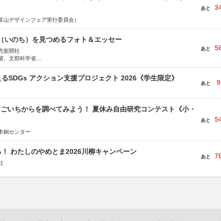
3
あと
富山デザインフェア実行委員会）
命（いのち）を見つめるフォト＆エッセー
5
あと
売新聞社
省、文部科学省
日動火災保険株式会社、東京海上日動あんしん生命保険株式会社
るSDGs アクション支援プロジェクト 2026《学生限定》
9
あと
すごいちからを調べてみよう！ 夏休み自由研究コンテスト《小・
5
》
あと
本銅センター
！ わたしのやめとま2026川柳キャンペーン
7
あと
社