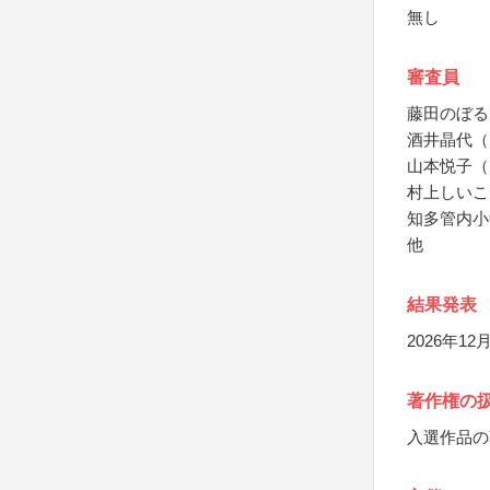
無し
審査員
藤田のぼる
酒井晶代（
山本悦子（
村上しいこ
知多管内小
他
結果発表
2026年
著作権の
入選作品の