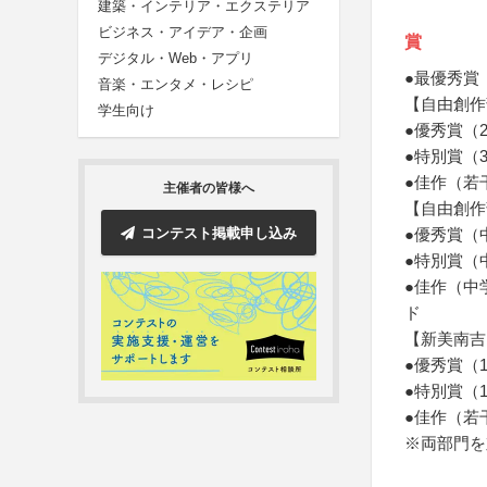
建築・インテリア・エクステリア
ビジネス・アイデア・企画
賞
デジタル・Web・アプリ
●最優秀賞
音楽・エンタメ・レシピ
【自由創作
学生向け
●優秀賞（
●特別賞（
●佳作（若
主催者の皆様へ
【自由創作
コンテスト掲載申し込み
●優秀賞（
●特別賞（
●佳作（中
ド
【新美南吉
●優秀賞（
●特別賞（
●佳作（若
※両部門を