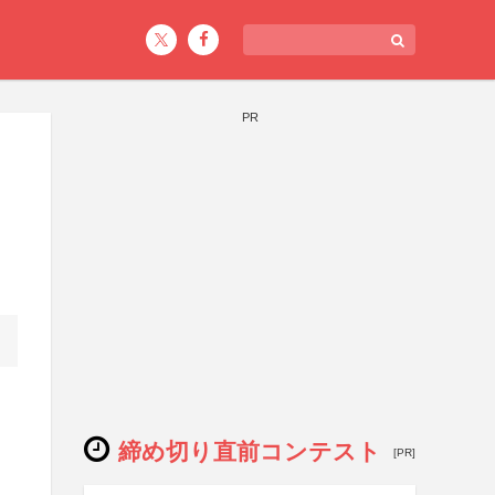
PR
締め切り直前コンテスト
[PR]