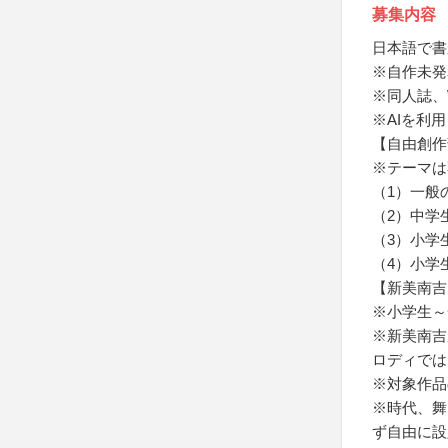
募集内容
日本語で書
※自作未発
※同人誌、
※AIを利
【自由創作
※テーマは
（1）一般
（2）中学
（3）小学
（4）小学
【新美南吉
※小学生～
※新美南吉
ロディでは
※対象作品
※時代、舞
ず自由に設