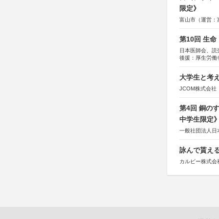
限定》
富山市（運営：
第10回 生
日本医師会、読
後援：厚生労働
協賛：東京海上
大学生と考え
JCOM株式会社
第4回 銅の
中学生限定
一般社団法人日
詠んで貰える
カルビー株式会