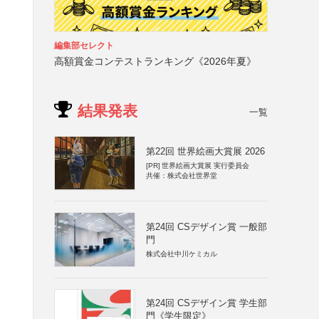
編集部セレクト
高額賞金コンテストランキング《2026年夏》
結果発表
一覧
第22回 世界絵画大賞展 2026
[PR]
世界絵画大賞展 実行委員会
共催：株式会社世界堂
第24回 CSデザイン賞 一般部
門
株式会社中川ケミカル
第24回 CSデザイン賞 学生部
門《学生限定》