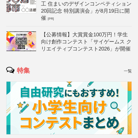
工 住まいのデザインコンペティション
20回記念 特別講演会」が8月19日に開
催
[PR]
【公募情報】大賞賞金100万円！学生
向け創作コンテスト「サイゲームス ク
リエイティブコンテスト2026」が開催
特集
一覧