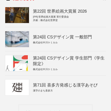
第22回 世界絵画大賞展 2026
[PR]
世界絵画大賞展 実行委員会
共催：株式会社世界堂
第24回 CSデザイン賞 一般部門
株式会社中川ケミカル
第24回 CSデザイン賞 学生部門《学生
限定》
株式会社中川ケミカル
第71回 喜多方発感じる漢字あそび
漢字のまち喜多方