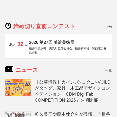
締め切り直前コンテスト
[PR]
2026 第37回 美浜美術展
32
あと
日
福井県美浜町、美浜町教育委員会、福井新聞社、関西電力株
式会社
ニュース
一覧
【公募情報】カインズ×コクヨ×VUILD
がタッグ、家具・木工品デザインコン
ペティション「CDM Digi Fab
COMPETITION 2026」を初開催
乾久美子や藤本壮介らが登壇、「長谷