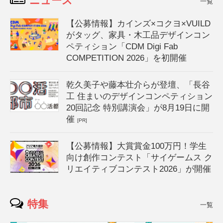
ニュース
一覧
【公募情報】カインズ×コクヨ×VUILD
がタッグ、家具・木工品デザインコン
ペティション「CDM Digi Fab
COMPETITION 2026」を初開催
乾久美子や藤本壮介らが登壇、「長谷
工 住まいのデザインコンペティション
20回記念 特別講演会」が8月19日に開
催
[PR]
【公募情報】大賞賞金100万円！学生
向け創作コンテスト「サイゲームス ク
リエイティブコンテスト2026」が開催
特集
一覧