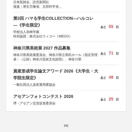
日本医師会、読売新聞社
後援：厚生労働省、文部科学省
協賛：東京海上日動火災保険株式会社、東京海上日動あん
しん生命保険株式会社
第3回 ハマる学生COLLECTION―ハルコレ
―《学生限定》
55
あと
日
学校法人岩崎学園
特別協賛：株式会社ウィゴー（WEGO）
神奈川県美術展 2027 作品募集
71
あと
日
神奈川県美術展委員会、神奈川県立県民ホール（指定管理
者：（公財）神奈川芸術文化財団）、神奈川県
資産形成学生論文アワード 2026《大学生・大
48
学院生限定》
あと
日
一般社団法人資産運用業協会
アセアンフォトコンテスト 2026
25
あと
日
堺・アセアン交流促進委員会
PR