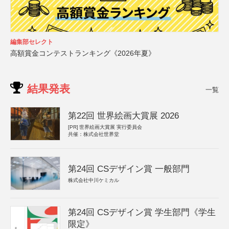
編集部セレクト
高額賞金コンテストランキング《2026年夏》
結果発表
一覧
第22回 世界絵画大賞展 2026
[PR]
世界絵画大賞展 実行委員会
共催：株式会社世界堂
第24回 CSデザイン賞 一般部門
株式会社中川ケミカル
第24回 CSデザイン賞 学生部門《学生
限定》