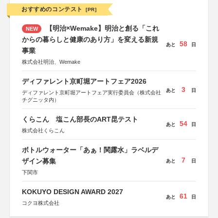
おすすめのコンテスト
[PR]
【明治×Wemake】明治と創る「これ
NEW
からの暮らしと健康のあり方」を変える新規
58
あと
日
事業
株式会社明治、Wemake
ディファレント京町堀アートフェア2026
3
あと
日
ディファレント京町堀アートフェア実行委員会（株式会社
チグニッタ内）
くらこん 塩こん部長のART昆テスト
54
あと
日
株式会社くらこん
ボトルウォーター「あぁ！関露水」ラベルデ
7
ザイン募集
あと
日
下関市
KOKUYO DESIGN AWARD 2027
61
あと
日
コクヨ株式会社