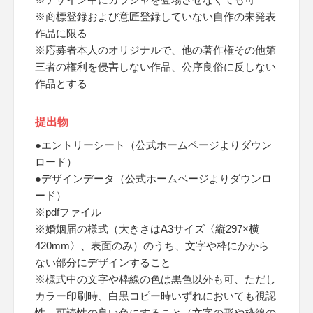
※商標登録および意匠登録していない自作の未発表
作品に限る
※応募者本人のオリジナルで、他の著作権その他第
三者の権利を侵害しない作品、公序良俗に反しない
作品とする
提出物
●エントリーシート（公式ホームページよりダウン
ロード）
●デザインデータ（公式ホームページよりダウンロ
ード）
※pdfファイル
※婚姻届の様式（大きさはA3サイズ〈縦297×横
420mm〉、表面のみ）のうち、文字や枠にかから
ない部分にデザインすること
※様式中の文字や枠線の色は黒色以外も可、ただし
カラー印刷時、白黒コピー時いずれにおいても視認
性、可読性の良い色にすること（文字の形や枠線の