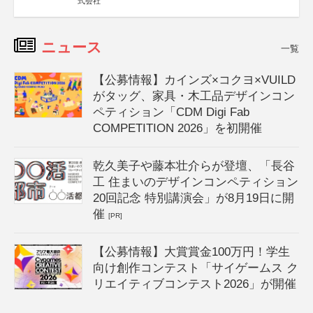
式会社
ニュース
一覧
【公募情報】カインズ×コクヨ×VUILD
がタッグ、家具・木工品デザインコン
ペティション「CDM Digi Fab
COMPETITION 2026」を初開催
乾久美子や藤本壮介らが登壇、「長谷
工 住まいのデザインコンペティション
20回記念 特別講演会」が8月19日に開
催
[PR]
【公募情報】大賞賞金100万円！学生
向け創作コンテスト「サイゲームス ク
リエイティブコンテスト2026」が開催