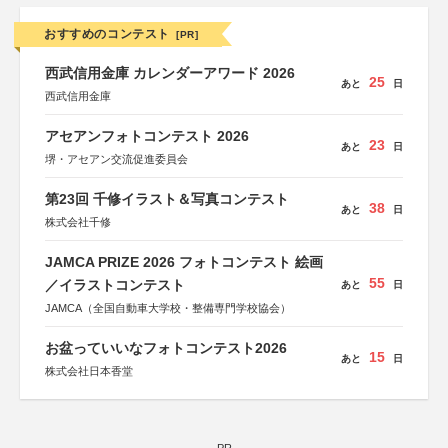
おすすめのコンテスト
[PR]
西武信用金庫 カレンダーアワード 2026
25
あと
日
西武信用金庫
アセアンフォトコンテスト 2026
23
あと
日
堺・アセアン交流促進委員会
第23回 千修イラスト＆写真コンテスト
38
あと
日
株式会社千修
JAMCA PRIZE 2026 フォトコンテスト 絵画
55
／イラストコンテスト
あと
日
JAMCA（全国自動車大学校・整備専門学校協会）
お盆っていいなフォトコンテスト2026
15
あと
日
株式会社日本香堂