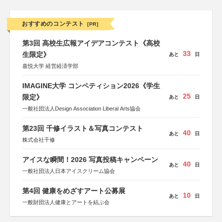
おすすめのコンテスト
[PR]
第3回 高校生広報アイデアコンテスト《高校
33
生限定》
あと
日
嘉悦大学 経営経済学部
IMAGINE大学 コンペティション2026《学生
25
限定》
あと
日
一般社団法人Design Association Liberal Arts協会
第23回 千修イラスト＆写真コンテスト
40
あと
日
株式会社千修
アイスな瞬間！2026 写真投稿キャンペーン
40
あと
日
一般社団法人日本アイスクリーム協会
第4回 健康をめざすアート公募展
10
あと
日
一般財団法人健康とアートを結ぶ会