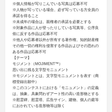
※個人情報が写りこんでいる写真は応募不可
※人物が写っている場合、必ず写っている方全員の
承諾を得ること
※未成年の場合は、親権者の承諾を必要とする
※対象作品に人が登ったりしている写真等、公序良
俗に反する作品は応募不可
※他人や応募者以外が所有する著作権、知的財産権
その他一切の権利を侵害する作品およびその恐れの
ある作品は応募不可
【テーマ】
モジメント（MOJIMENT™）
思い出に残る文字型モニュメント
※モジメントとは、文字型モニュメントを表す（商
標登録出願中）
※このコンテストにおける「モニュメント」の定義
は、抽象、具象問わずアート性の高い造形物とする
※慰霊碑、慰霊塔、広告サイン、建物、個人の庭等
におかれている造形物等は除く