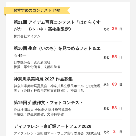
おすすめのコンテスト
[PR]
第21回 アイデム写真コンテスト「はたらくす
39
がた」《小・中・高校生限定》
あと
日
株式会社アイデム
第10回 生命（いのち）を見つめるフォト＆エ
ッセー
55
あと
日
日本医師会、読売新聞社
後援：厚生労働省、文部科学省
協賛：東京海上日動火災保険株式会社、東京海上日動あん
しん生命保険株式会社
神奈川県美術展 2027 作品募集
69
あと
日
神奈川県美術展委員会、神奈川県立県民ホール（指定管理
者：（公財）神奈川芸術文化財団）、神奈川県
第19回 介護作文・フォトコンテスト
53
あと
日
公益社団法人 全国老人福祉施設協議会
※後援：厚生労働省、文部科学省
ディファレント京町堀アートフェア2026
2
あと
日
ディファレント京町堀アートフェア実行委員会（株式会社