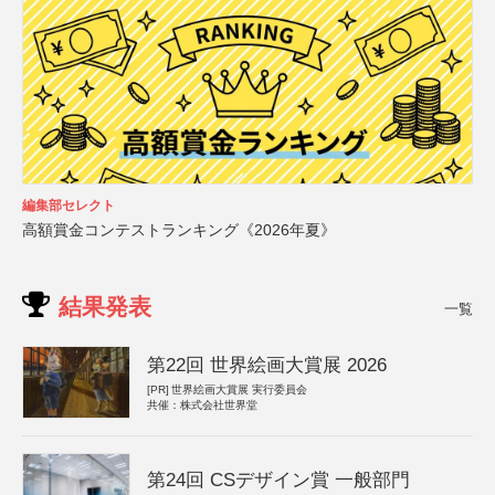
編集部セレクト
高額賞金コンテストランキング《2026年夏》
結果発表
一覧
第22回 世界絵画大賞展 2026
[PR]
世界絵画大賞展 実行委員会
共催：株式会社世界堂
第24回 CSデザイン賞 一般部門