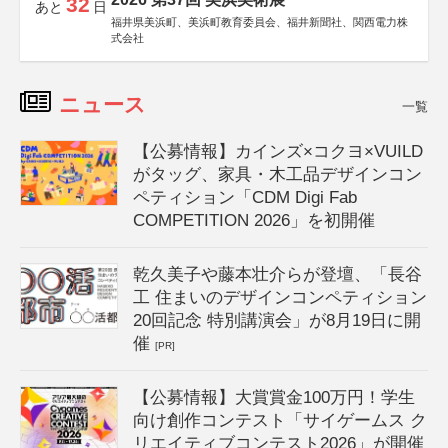
32
あと
日
福井県美浜町、美浜町教育委員会、福井新聞社、関西電力株
式会社
ニュース
一覧
【公募情報】カインズ×コクヨ×VUILD
がタッグ、家具・木工品デザインコン
ペティション「CDM Digi Fab
COMPETITION 2026」を初開催
乾久美子や藤本壮介らが登壇、「長谷
工 住まいのデザインコンペティション
20回記念 特別講演会」が8月19日に開
催
[PR]
【公募情報】大賞賞金100万円！学生
向け創作コンテスト「サイゲームス ク
リエイティブコンテスト2026」が開催