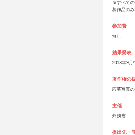
※すべての
募作品のみ
参加費
無し
結果発表
2018年
著作権の
応募写真の
主催
外務省
提出先・