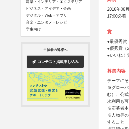
建築・インテリア・エクステリア
ビジネス・アイデア・企画
2018年08月
デジタル・Web・アプリ
17:00必着
音楽・エンタメ・レシピ
学生向け
賞
●最優秀賞（
●優秀賞（2作品
主催者の皆様へ
●いいね！賞（
コンテスト掲載申し込み
募集内容
テーマにそ
※グローバ
む）、公式
次利用も可
※応募者本
※人物等の
すること
※詳細は投