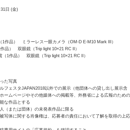
31日 (金)
1作品） ミラーレス一眼カメラ（OM-D E-M10 Mark III）
） 双眼鏡（Trip light 10×21 RC II）
1作品） 双眼鏡（Trip light 10×21 RC II）
った写真
ルフェスタJAPAN2018以外での展示（他団体への貸し出し展示含
ホームページやその他媒体への掲載等、外務省による広報のため
能な作品とする
人（または団体）の未発表作品に限る
被写体に関する肖像権は、応募者の責任において了解を取得の上
稿専用サイトの「応募規約」を確認すること