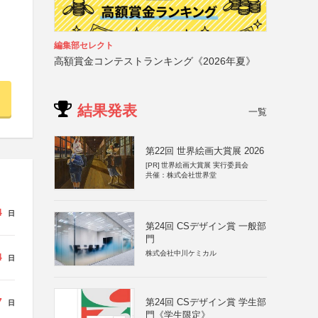
編集部セレクト
高額賞金コンテストランキング《2026年夏》
結果発表
一覧
第22回 世界絵画大賞展 2026
[PR]
世界絵画大賞展 実行委員会
共催：株式会社世界堂
4
日
第24回 CSデザイン賞 一般部
門
株式会社中川ケミカル
4
日
7
第24回 CSデザイン賞 学生部
日
門《学生限定》