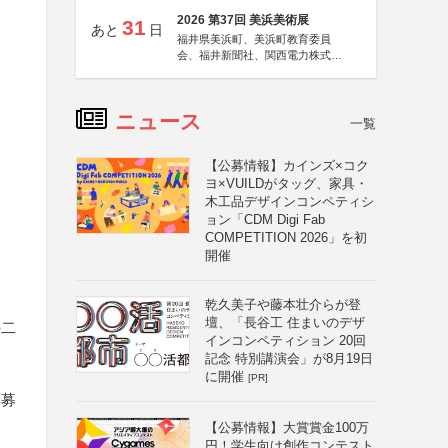
2026 第37回 美浜美術展
31
あと
日
福井県美浜町、美浜町教育委員
会、福井新聞社、関西電力株式会
社
ニュース
一覧
【公募情報】カインズ×コク
ヨ×VUILDがタッグ、家具・
木工品デザインコンペティシ
ョン「CDM Digi Fab
COMPETITION 2026」を初
開催
乾久美子や藤本壮介らが登
壇、「長谷工 住まいのデザ
の二
インコンペティション 20回
記念 特別講演会」が8月19日
に開催
[PR]
応募
【公募情報】大賞賞金100万
円！学生向け創作コンテスト