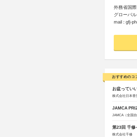
外務省国際
グローバル
mail : gfj-
おすすめのコ
お盆っていい
株式会社日本香
JAMCA P
JAMCA（全
第23回 千
株式会社千修