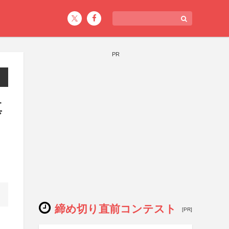
PR
真
締め切り直前コンテスト
[PR]