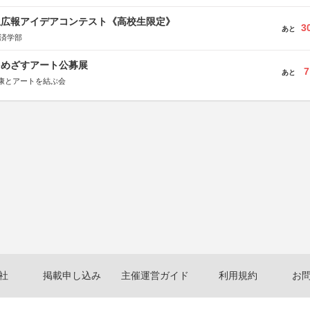
生広報アイデアコンテスト《高校生限定》
3
あと
経済学部
をめざすアート公募展
7
あと
康とアートを結ぶ会
社
掲載申し込み
主催運営ガイド
利用規約
お