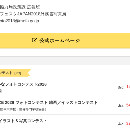
協力局政策課 広報班
フェスタJAPAN2018外務省写真展
photo2018@mofa.go.jp
公式ホームページ
ンテスト
[PR]
なフォトコンテスト2026
1
あと
堂
RIZE 2026 フォトコンテスト 絵画／イラストコンテスト
5
あと
国自動車大学校・整備専門学校協会）
修イラスト＆写真コンテスト
3
あと