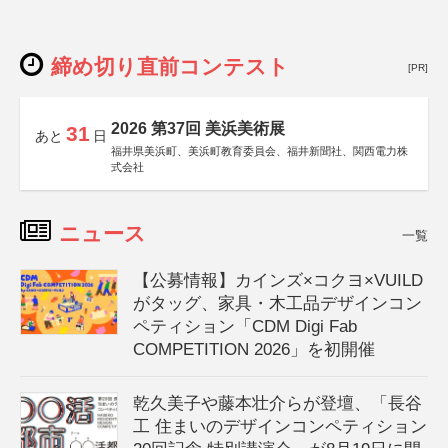
締め切り直前コンテスト
[PR]
2026 第37回 美浜美術展
31
あと
日
福井県美浜町、美浜町教育委員会、福井新聞社、関西電力株
式会社
ニュース
一覧
【公募情報】カインズ×コクヨ×VUILD
がタッグ、家具・木工品デザインコン
ペティション「CDM Digi Fab
COMPETITION 2026」を初開催
乾久美子や藤本壮介らが登壇、「長谷
工 住まいのデザインコンペティション