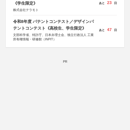
23
《学生限定》
あと
日
株式会社テラモト
令和8年度 パテントコンテスト／デザインパ
テントコンテスト《高校生、学生限定》
47
あと
日
文部科学省、特許庁、日本弁理士会、独立行政法人 工業
所有権情報・研修館（INPIT）
PR