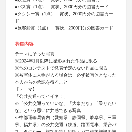
●バス賞（1点） 賞状、2000円分の図書カード
●タクシー賞（1点） 賞状、2000円分の図書カー
ド
●旅客船賞（1点） 賞状、2000円分の図書カード
募集内容
テーマにそった写真
※2024年1月以降に撮影された作品に限る
※他のコンテストで発表予定のない作品に限る
※被写体に人物が入る場合は、必ず被写体となった
本人からの承認を得ること
【テーマ】
「公共交通ってイイネ！」
※「公共交通っていいな」「大事だな」「乗りたい
な」という思いに共感できる写真
※中部運輸局管内（愛知県、静岡県、岐阜県、三重
県、福井県）の公共交通（鉄道、路面電車、乗合バ
ス、タクシー、旅客船等）や駅・バス停等施設を被