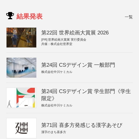
結果発表
一覧
第22回 世界絵画大賞展 2026
[PR]
世界絵画大賞展 実行委員会
共催：株式会社世界堂
第24回 CSデザイン賞 一般部門
株式会社中川ケミカル
第24回 CSデザイン賞 学生部門《学生
限定》
株式会社中川ケミカル
第71回 喜多方発感じる漢字あそび
漢字のまち喜多方