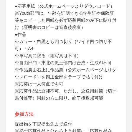
●応募用紙（公式ホームページよりダウンロード）
※Youth部門は、年齢を証明できる学生証や保険証
等をコピーした用紙を必ず応募用紙の左下に貼り付
け（証明書のコピーは審査後廃棄）
●作品
※カラー・白黒とも四つ切り（ワイド四つ切り不
可）～A4
※単写真に限る（組写真は不可）
※自由部門・東北の風土部門は合成・生成AI不可
※作品裏面右上に作品票（公式ホームページよりダ
ウンロード）を四辺全部をテープで貼り付け
※応募は一人何点でも可
※応募作品は返却不可、ただし、返送用封筒（切手
貼付厳守）同封の方に限り、終了後返却可能
参加方法
提出物を下記提出先まで送付
※必ず応募作品と分かるよう封筒に「応募作品在