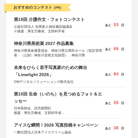
おすすめのコンテスト
[PR]
第19回 介護作文・フォトコンテスト
53
あと
日
公益社団法人 全国老人福祉施設協議会
※後援：厚生労働省、文部科学省
神奈川県美術展 2027 作品募集
69
あと
日
神奈川県美術展委員会、神奈川県立県民ホール（指定管理
者：（公財）神奈川芸術文化財団）、神奈川県
未来をひらく若手写真家のための舞台
84
「Limelight 2026」
あと
日
OMデジタルソリューションズ株式会社
第10回 生命（いのち）を見つめるフォト＆エ
ッセー
55
あと
日
日本医師会、読売新聞社
後援：厚生労働省、文部科学省
協賛：東京海上日動火災保険株式会社、東京海上日動あん
しん生命保険株式会社
アイスな瞬間！2026 写真投稿キャンペーン
38
あと
日
一般社団法人日本アイスクリーム協会