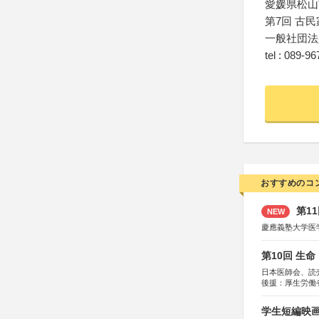
愛媛県松山
第7回 古
一般社団法
tel : 089-9
おすすめのコ
第1
NEW
慶應義塾大学医
第10回 生
日本医師会、読
後援：厚生労働
協賛：東京海上
学生短編映画