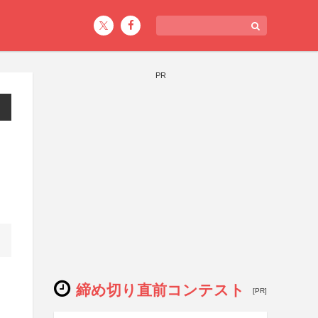
PR
締め切り直前コンテスト
[PR]