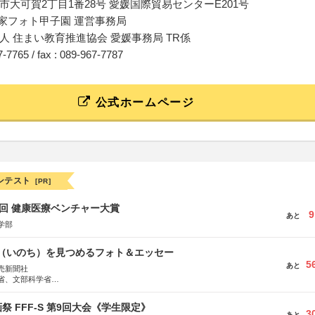
市大可賀2丁目1番28号 愛媛国際貿易センターE201号
民家フォト甲子園 運営事務局
人 住まい教育推進協会 愛媛事務局 TR係
67-7765 / fax : 089-967-7787
公式ホームページ
ンテスト
[PR]
1回 健康医療ベンチャー大賞
9
あと
学部
命（いのち）を見つめるフォト＆エッセー
5
あと
売新聞社
省、文部科学省
日動火災保険株式会社、東京海上日動あんしん生命保険株式会社
祭 FFF-S 第9回大会《学生限定》
3
あと