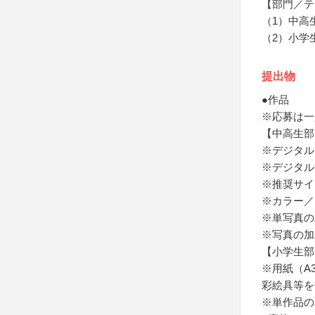
【部門／テ
（1）中高
（2）小学
提出物
●作品
※応募は一
【中高生部
※デジタル
※デジタルデ
※推奨サイズ
※カラー／
※単写真の
※写真の加
【小学生部
※用紙（A
彩絵具等を
※単作品の