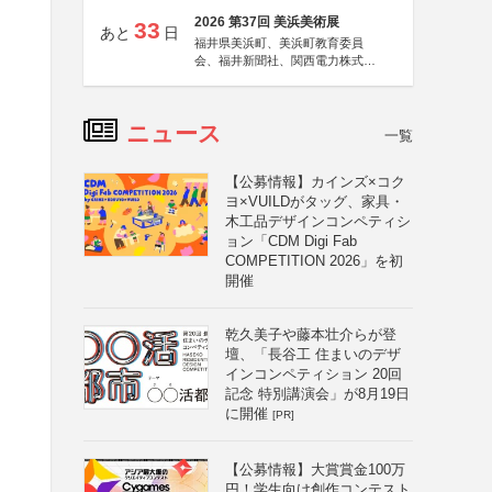
2026 第37回 美浜美術展
33
あと
日
福井県美浜町、美浜町教育委員
会、福井新聞社、関西電力株式会
社
ニュース
一覧
【公募情報】カインズ×コク
ヨ×VUILDがタッグ、家具・
木工品デザインコンペティシ
ョン「CDM Digi Fab
COMPETITION 2026」を初
開催
乾久美子や藤本壮介らが登
壇、「長谷工 住まいのデザ
インコンペティション 20回
記念 特別講演会」が8月19日
に開催
[PR]
【公募情報】大賞賞金100万
円！学生向け創作コンテスト