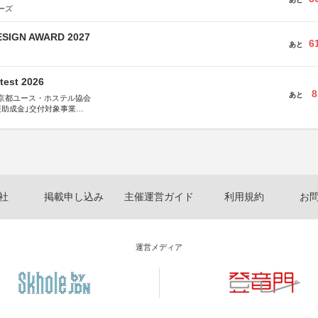
ーズ
SIGN AWARD 2027
6
あと
test 2026
8
あと
京都ユース・ホステル協会
援助成金｣交付対象事業
術祭 連携企画
社
掲載申し込み
主催運営ガイド
利用規約
お
運営メディア