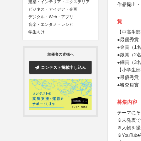
建築・インテリア・エクステリア
作品提出・
ビジネス・アイデア・企画
デジタル・Web・アプリ
賞
音楽・エンタメ・レシピ
【中高生部
学生向け
●最優秀賞（
●金賞（1名）
●銀賞（2名）
主催者の皆様へ
●銅賞（3名）
コンテスト掲載申し込み
【小学生部
●最優秀賞
●審査員賞
募集内容
テーマにそ
※未発表で
※人物を撮
※YouT