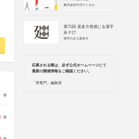
株式会社中川ケミカル
第71回 喜多方発感じる漢字
あそび
漢字のまち喜多方
応募される際は、必ず公式ホームページにて
最新の開催情報をご確認ください。
「登竜門」編集部
日
6
日
0
日