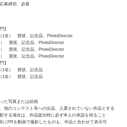
応募締切、必着
門】
1名） 賞状、記念品、PhotoDirector
 賞状、記念品、PhotoDirector
 賞状、記念品、PhotoDirector
 賞状、記念品、PhotoDirector
門】
（1名） 賞状、記念品
（1名） 賞状、記念品
った写真または絵画
、他のコンテスト等への出品、入選されていない作品とする
影する場合は、作品提出時に必ず本人の承諾を得ること
ube等にPRを動画で撮影したものも、作品と合わせて表示可