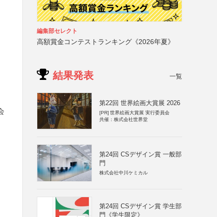
よ
編集部セレクト
高額賞金コンテストランキング《2026年夏》
結果発表
一覧
第22回 世界絵画大賞展 2026
会
[PR]
世界絵画大賞展 実行委員会
共催：株式会社世界堂
第24回 CSデザイン賞 一般部
門
株式会社中川ケミカル
第24回 CSデザイン賞 学生部
門《学生限定》