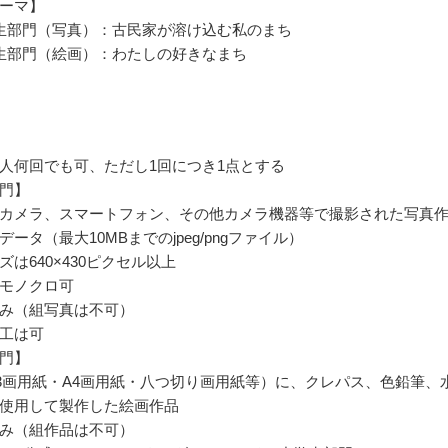
ーマ】
生部門（写真）：古民家が溶け込む私のまち
生部門（絵画）：わたしの好きなまち
人何回でも可、ただし1回につき1点とする
門】
カメラ、スマートフォン、その他カメラ機器等で撮影された写真
ータ（最大10MBまでのjpeg/pngファイル）
は640×430ピクセル以上
モノクロ可
み（組写真は不可）
工は可
門】
3画用紙・A4画用紙・八つ切り画用紙等）に、クレパス、色鉛筆、
使用して製作した絵画作品
み（組作品は不可）