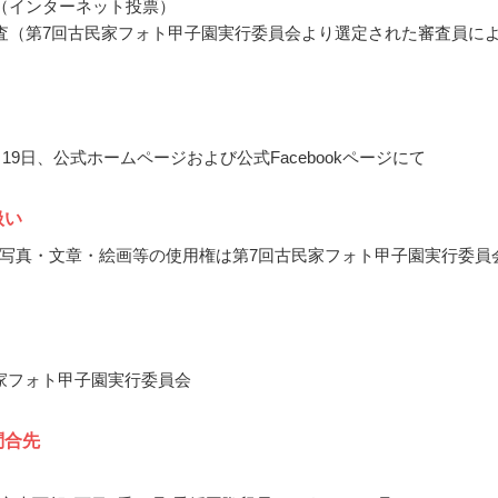
（インターネット投票）
査（第7回古民家フォト甲子園実行委員会より選定された審査員に
0月19日、公式ホームページおよび公式Facebookページにて
扱い
写真・文章・絵画等の使用権は第7回古民家フォト甲子園実行委員
家フォト甲子園実行委員会
問合先