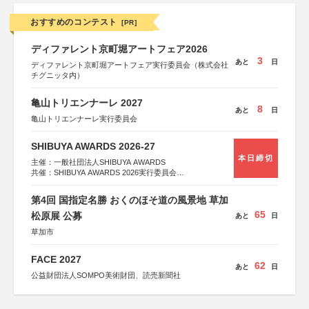
おすすめのコンテスト
[PR]
ディファレント京町堀アートフェア2026
3
あと
日
ディファレント京町堀アートフェア実行委員会（株式会社
チグニッタ内）
亀山トリエンナーレ 2027
8
あと
日
亀山トリエンナーレ実行委員会
SHIBUYA AWARDS 2026-27
本日締切
主催：一般社団法人SHIBUYA AWARDS
共催：SHIBUYA AWARDS 2026実行委員会
※共催・後援等は決定次第、公式ホームページにて発表
第4回 国指定名勝 おくのほそ道の風景地 草加
65
松原展 公募
あと
日
草加市
FACE 2027
62
あと
日
公益財団法人SOMPO美術財団、読売新聞社