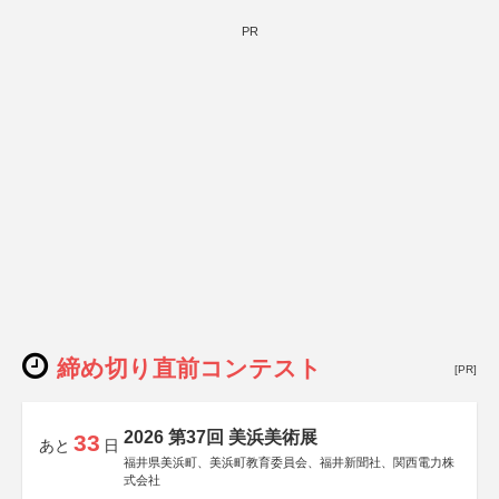
PR
締め切り直前コンテスト
[PR]
2026 第37回 美浜美術展
33
あと
日
福井県美浜町、美浜町教育委員会、福井新聞社、関西電力株
式会社