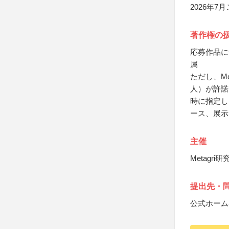
2026年
著作権の
応募作品に
属
ただし、Me
人）が許諾
時に指定し
ース、展示
主催
Metagr
提出先・
公式ホーム