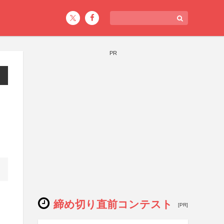
PR
締め切り直前コンテスト
[PR]