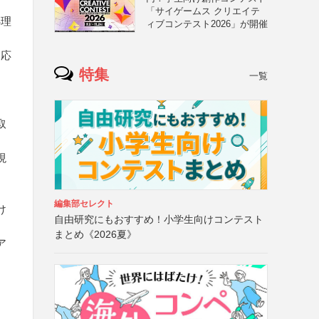
「サイゲームス クリエイテ
処理
ィブコンテスト2026」が開催
に応
特集
一覧
取
現
編集部セレクト
け
自由研究にもおすすめ！小学生向けコンテスト
まとめ《2026夏》
ア