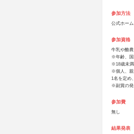
参加方法
公式ホーム
参加資格
牛乳や酪農
※年齢、国
※18歳未
※個人、親
1名を定め
※副賞の発
参加費
無し
結果発表