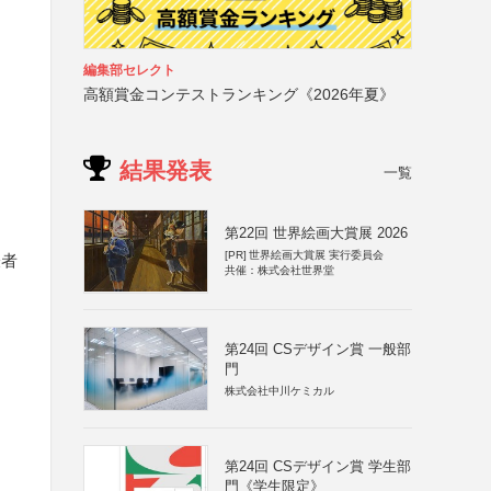
編集部セレクト
高額賞金コンテストランキング《2026年夏》
結果発表
一覧
第22回 世界絵画大賞展 2026
[PR]
世界絵画大賞展 実行委員会
表者
共催：株式会社世界堂
第24回 CSデザイン賞 一般部
門
株式会社中川ケミカル
第24回 CSデザイン賞 学生部
門《学生限定》