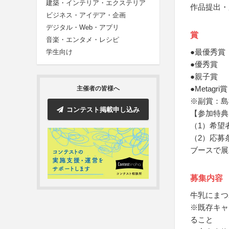
建築・インテリア・エクステリア
作品提出・
ビジネス・アイデア・企画
デジタル・Web・アプリ
賞
音楽・エンタメ・レシピ
●最優秀賞
学生向け
●優秀賞
●親子賞
●Metagri賞
主催者の皆様へ
※副賞：島
コンテスト掲載申し込み
【参加特典
（1）希望
（2）応募
ブースで展
募集内容
牛乳にまつ
※既存キャ
ること