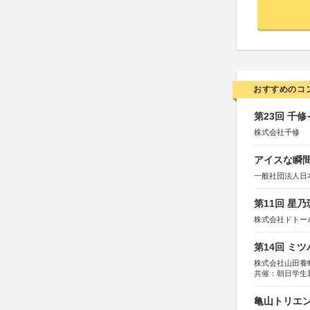
おすすめのコ
第23回 千
株式会社千修
アイスな瞬間
一般社団法人日
第11回 星
株式会社ドトー
第14回 ミ
株式会社山田養
共催：朝日学生
亀山トリエンナ