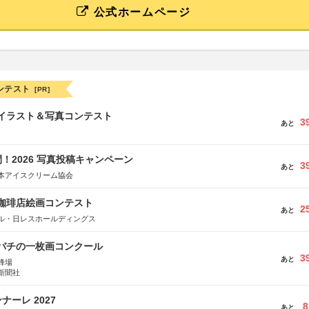
公式ホームページ
ンテスト
[PR]
修イラスト＆写真コンテスト
3
あと
！2026 写真投稿キャンペーン
3
あと
本アイスクリーム協会
乃珈琲店絵画コンテスト
2
あと
ル・日レスホールディングス
ツバチの一枚画コンクール
3
あと
蜂場
新聞社
ーレ 2027
8
あと