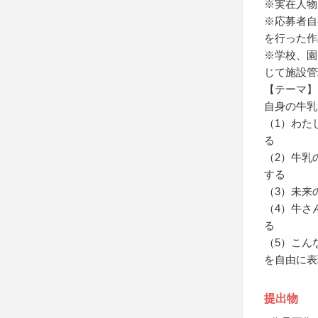
※実在人物
※応募者自
を行った作
※学校、園
じて施設管
【テーマ】
自身の牛乳
（1）わた
る
（2）牛乳
する
（3）未来
（4）牛さ
る
（5）こん
を自由に表
提出物