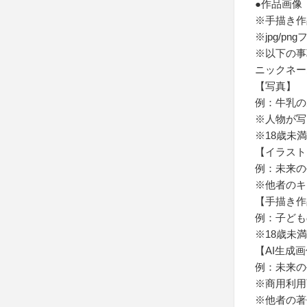
●作品画像
※手描き作
※jpg/
※以下の事
ニックネー
【写真】
例：牛乳の
※人物が写
※18歳未
【イラスト
例：未来の
※他者のキ
【手描き作
例：子ども
※18歳未
【AI生成
例：未来の
※商用利用
※他者の著