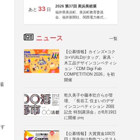
2026 第37回 美浜美術展
33
あと
日
福井県美浜町、美浜町教育委員
会、福井新聞社、関西電力株式会
社
ニュース
一覧
【公募情報】カインズ×コク
ヨ×VUILDがタッグ、家具・
木工品デザインコンペティシ
ョン「CDM Digi Fab
COMPETITION 2026」を初
開催
場
乾久美子や藤本壮介らが登
壇、「長谷工 住まいのデザ
インコンペティション 20回
記念 特別講演会」が8月19日
に開催
[PR]
募す
【公募情報】大賞賞金100万
円！学生向け創作コンテスト