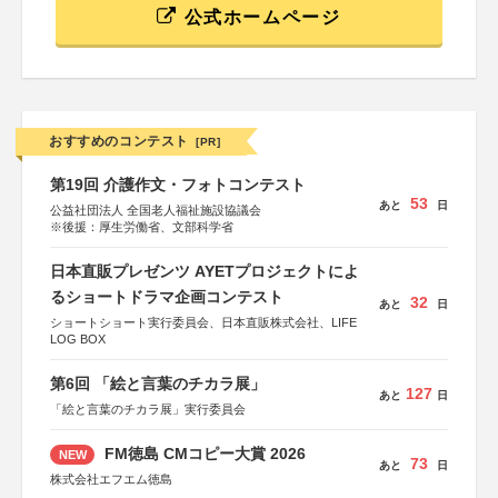
公式ホームページ
おすすめのコンテスト
[PR]
第19回 介護作文・フォトコンテスト
53
あと
日
公益社団法人 全国老人福祉施設協議会
※後援：厚生労働省、文部科学省
日本直販プレゼンツ AYETプロジェクトによ
るショートドラマ企画コンテスト
32
あと
日
ショートショート実行委員会、日本直販株式会社、LIFE
LOG BOX
第6回 「絵と言葉のチカラ展」
127
あと
日
「絵と言葉のチカラ展」実行委員会
FM徳島 CMコピー大賞 2026
NEW
73
あと
日
株式会社エフエム徳島