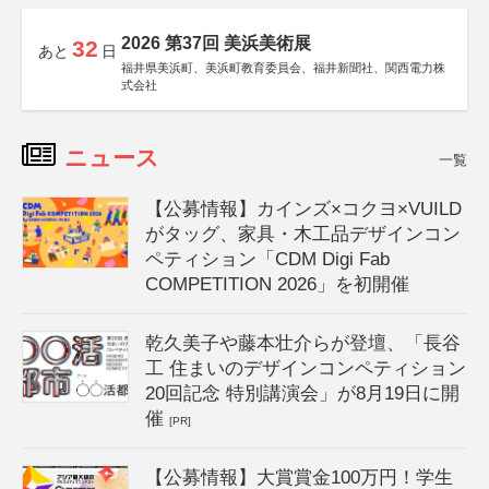
2026 第37回 美浜美術展
32
あと
日
福井県美浜町、美浜町教育委員会、福井新聞社、関西電力株
式会社
ニュース
一覧
【公募情報】カインズ×コクヨ×VUILD
がタッグ、家具・木工品デザインコン
ペティション「CDM Digi Fab
COMPETITION 2026」を初開催
乾久美子や藤本壮介らが登壇、「長谷
工 住まいのデザインコンペティション
20回記念 特別講演会」が8月19日に開
催
[PR]
【公募情報】大賞賞金100万円！学生