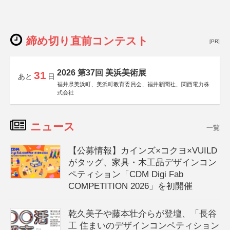
締め切り直前コンテスト
[PR]
2026 第37回 美浜美術展
31
あと
日
福井県美浜町、美浜町教育委員会、福井新聞社、関西電力株
式会社
ニュース
一覧
【公募情報】カインズ×コクヨ×VUILD
がタッグ、家具・木工品デザインコン
ペティション「CDM Digi Fab
COMPETITION 2026」を初開催
乾久美子や藤本壮介らが登壇、「長谷
工 住まいのデザインコンペティション