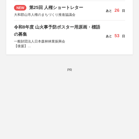
第25回 人権ショートレター
NEW
26
あと
日
大和郡山市人権のまちづくり推進協議会
令和8年度 山火事予防ポスター用原画・標語
の募集
53
あと
日
一般財団法人日本森林林業振興会
【後援】
総務省消防庁、文部科学省、林野庁、全国森林組合連合
会、森林火災対策協会
PR