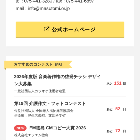
tel : 075-441-3280 / fax : 075-441-6897
mail : info@masutomi.or.jp
公式ホームページ
おすすめのコンテスト
[PR]
2026年度版 音楽著作権の啓発チラシ デザイ
151
ン大募集
あと
日
一般社団法人カラオケ使用者連盟
第19回 介護作文・フォトコンテスト
52
あと
日
公益社団法人 全国老人福祉施設協議会
※後援：厚生労働省、文部科学省
FM徳島 CMコピー大賞 2026
NEW
72
あと
日
株式会社エフエム徳島