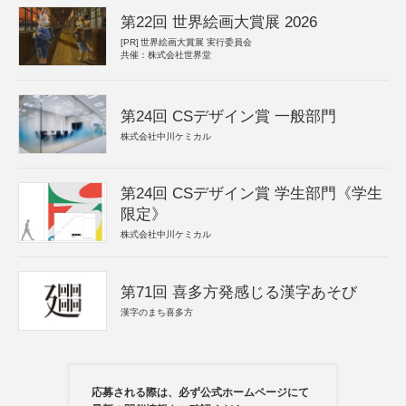
第22回 世界絵画大賞展 2026
[PR]
世界絵画大賞展 実行委員会
共催：株式会社世界堂
第24回 CSデザイン賞 一般部門
株式会社中川ケミカル
第24回 CSデザイン賞 学生部門《学生
限定》
株式会社中川ケミカル
第71回 喜多方発感じる漢字あそび
漢字のまち喜多方
応募される際は、必ず公式ホームページにて