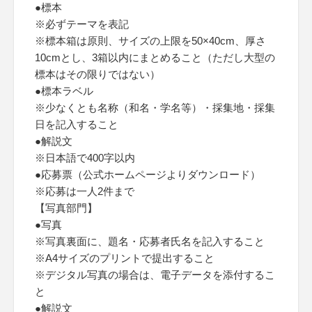
●標本
※必ずテーマを表記
※標本箱は原則、サイズの上限を50×40cm、厚さ
10cmとし、3箱以内にまとめること（ただし大型の
標本はその限りではない）
●標本ラベル
※少なくとも名称（和名・学名等）・採集地・採集
日を記入すること
●解説文
※日本語で400字以内
●応募票（公式ホームページよりダウンロード）
※応募は一人2件まで
【写真部門】
●写真
※写真裏面に、題名・応募者氏名を記入すること
※A4サイズのプリントで提出すること
※デジタル写真の場合は、電子データを添付するこ
と
●解説文