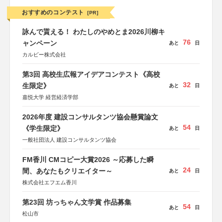
おすすめのコンテスト
[PR]
詠んで貰える！ わたしのやめとま2026川柳キ
76
ャンペーン
あと
日
カルビー株式会社
第3回 高校生広報アイデアコンテスト《高校
32
生限定》
あと
日
嘉悦大学 経営経済学部
2026年度 建設コンサルタンツ協会懸賞論文
54
《学生限定》
あと
日
一般社団法人 建設コンサルタンツ協会
FM香川 CMコピー大賞2026 ～応募した瞬
24
間、あなたもクリエイター～
あと
日
株式会社エフエム香川
第23回 坊っちゃん文学賞 作品募集
54
あと
日
松山市