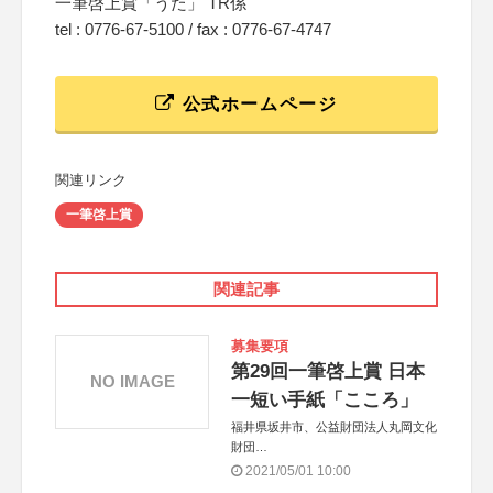
一筆啓上賞「うた」 TR係
tel : 0776-67-5100 / fax : 0776-67-4747
公式ホームページ
関連リンク
一筆啓上賞
関連記事
募集要項
第29回一筆啓上賞 日本
NO IMAGE
一短い手紙「こころ」
福井県坂井市、公益財団法人丸岡文化
財団
共催：株式会社中央経済社ホールディ
2021/05/01 10:00
ングス、一般社団法人坂井青年会議所