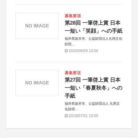
募集要項
第28回 一筆啓上賞 日本
NO IMAGE
一短い「笑顔」への手紙
福井県坂井市、公益財団法人丸岡文化
財団
共催：株式会社中央経済社ホールディ
2020/06/09 10:00
ングス、一般社団法人坂井青年会議所
募集要項
第27回 一筆啓上賞 日本
NO IMAGE
一短い「春夏秋冬」への
手紙
福井県坂井市、公益財団法人 丸岡文
化財団
共催：株式会社中央経済社ホールディ
2019/07/01 10:00
ングス、一般社団法人 坂井青年会議
所