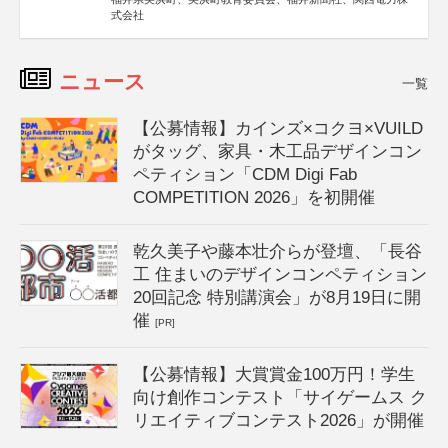
式会社
ニュース
一覧
【公募情報】カインズ×コクヨ×VUILD
がタッグ、家具・木工品デザインコン
ペティション「CDM Digi Fab
COMPETITION 2026」を初開催
乾久美子や藤本壮介らが登壇、「長谷
工 住まいのデザインコンペティション
20回記念 特別講演会」が8月19日に開
催
[PR]
【公募情報】大賞賞金100万円！学生
向け創作コンテスト「サイゲームス ク
リエイティブコンテスト2026」が開催