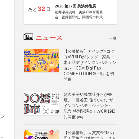
2026 第37回 美浜美術展
32
あと
日
福井県美浜町、美浜町教育委員
会、福井新聞社、関西電力株式会
社
ニュース
一覧
【公募情報】カインズ×コク
ヨ×VUILDがタッグ、家具・
木工品デザインコンペティシ
ョン「CDM Digi Fab
COMPETITION 2026」を初
開催
乾久美子や藤本壮介らが登
壇、「長谷工 住まいのデザ
インコンペティション 20回
記念 特別講演会」が8月19日
力シ
に開催
[PR]
【公募情報】大賞賞金100万
るこ
円！学生向け創作コンテスト