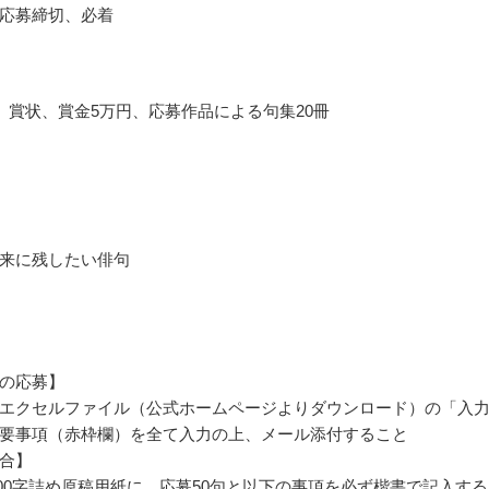
応募締切、必着
 賞状、賞金5万円、応募作品による句集20冊
来に残したい俳句
の応募】
エクセルファイル（公式ホームページよりダウンロード）の「入
要事項（赤枠欄）を全て入力の上、メール添付すること
合】
400字詰め原稿用紙に、応募50句と以下の事項を必ず楷書で記入す