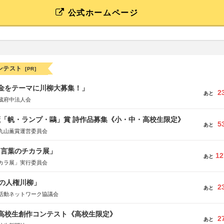
公式ホームページ
ンテスト
[PR]
税金をテーマに川柳大募集！」
2
あと
蔵府中法人会
薫「帆・ランプ・鷗」賞 詩作品募集《小・中・高校生限定》
5
あと
丸山薫賞運営委員会
と言葉のチカラ展」
12
あと
カラ展」実行委員会
の人権川柳」
2
あと
活動ネットワーク協議会
国高校生創作コンテスト《高校生限定》
2
あと