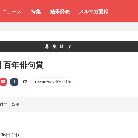
ニュース
特集
結果発表
メルマガ登録
募集終了
回 百年俳句賞
Googleカレンダーに追加
俳句・短歌
06日 (日)