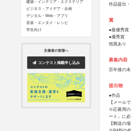
建築・インテリア・エクステリア
作品提出・
ビジネス・アイデア・企画
デジタル・Web・アプリ
賞
音楽・エンタメ・レシピ
●最優秀賞
学生向け
●優秀賞
他賞あり
主催者の皆様へ
募集内容
コンテスト掲載申し込み
百年後の未
提出物
●作品
【メールで
※応募用の
ート」に必
【郵送の場
※B4判の