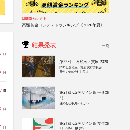
編集部セレクト
高額賞金コンテストランキング《2026年夏》
結果発表
一覧
3
日
第22回 世界絵画大賞展 2026
[PR]
世界絵画大賞展 実行委員会
3
共催：株式会社世界堂
日
7
日
第24回 CSデザイン賞 一般部
門
株式会社中川ケミカル
3
日
第24回 CSデザイン賞 学生部
7
日
門《学生限定》