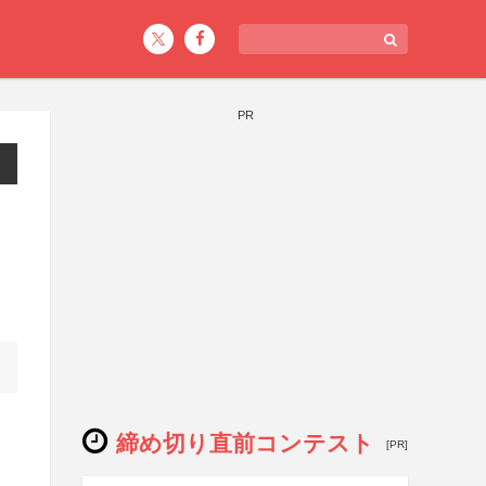
PR
締め切り直前コンテスト
[PR]